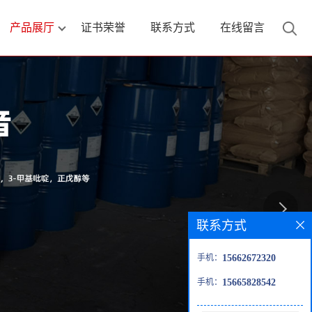
产品展厅
证书荣誉
联系方式
在线留言
联系方式
手机：
15662672320
手机：
15665828542