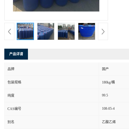
产品详请
品牌
国产
包装规格
180kg/桶
99.5
纯度
108-05-4
CAS编号
别名
乙酸乙烯