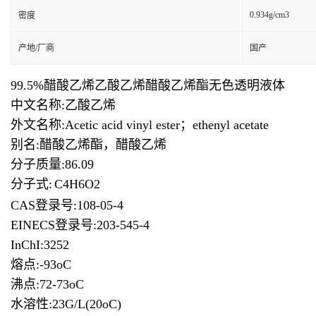
0.934g/cm3
密度
产地/厂商
国产
99.5%醋酸乙烯乙酸乙烯醋酸乙烯酯无色透明液体
中文名称:乙酸乙烯
外文名称:Acetic acid vinyl ester；ethenyl acetate
别名:醋酸乙烯酯，醋酸乙烯
分子质量:86.09
分子式:
C4H6O2
CAS登录号:108-05-4
EINECS登录号:203-545-4
InChI:3252
熔点:-93oC
沸点:72-73oC
水溶性:23G/L(20oC)