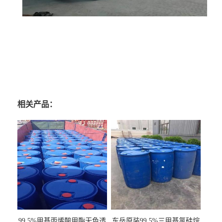
相关产品：
99.5%甲基丙烯酸甲酯无色透
东岳原装99.5%三甲基氯硅烷