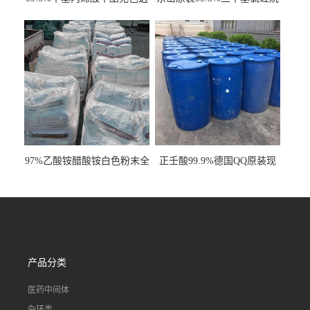
明液体cas80-62-6
工业级国标现货
97%乙酸铵醋酸铵白色粉末全
正壬酸99.9%德国QQ原装现
国发货
货一桶起订
产品分类
医药中间体
杂环类