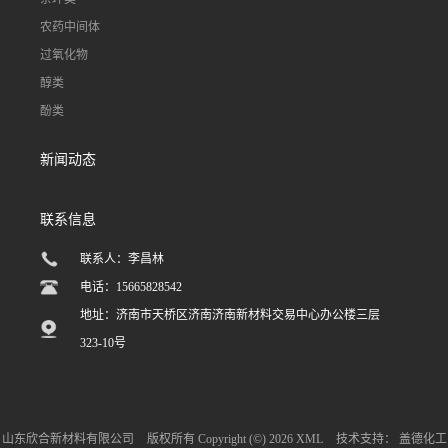
农药中间体
过氧化物
醇类
酚类
新闻动态
联系信息
联系人：李昌林
电话：15665828542
地址：济南市天桥区济南济南新材料交易中心办公楼三层
323-10号
山东欣合新材料有限公司
版权所有 Copyright (©) 2026
XML
技术支持：
盖德化工