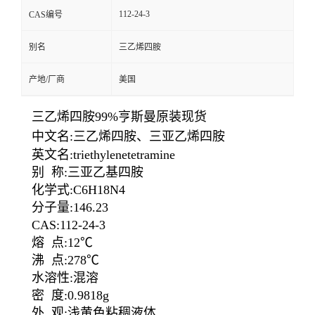
112-24-3
CAS编号
别名
三乙烯四胺
产地/厂商
美国
三乙烯四胺99%亨斯曼原装现货
中文名:三乙烯四胺、三亚乙烯四胺
英文名:triethylenetetramine
别 称:三亚乙基四胺
化学式:C6H18N4
分子量:146.23
CAS:112-24-3
熔 点:12℃
沸 点:278℃
水溶性:混溶
密 度:0.9818g
外 观:浅黄色粘稠液体