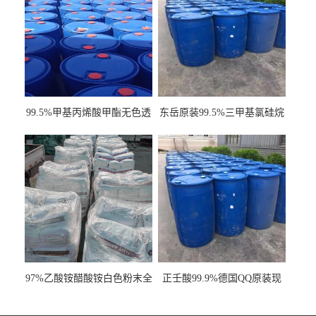
99.5%甲基丙烯酸甲酯无色透
东岳原装99.5%三甲基氯硅烷
明液体cas80-62-6
工业级国标现货
97%乙酸铵醋酸铵白色粉末全
正壬酸99.9%德国QQ原装现
国发货
货一桶起订