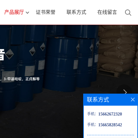
产品展厅
证书荣誉
联系方式
在线留言
联系方式
手机：
15662672320
手机：
15665828542