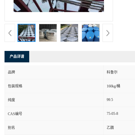
产品详请
品牌
科鲁尔
包装规格
160kg/桶
99.5
纯度
75-05-8
CAS编号
别名
乙腈