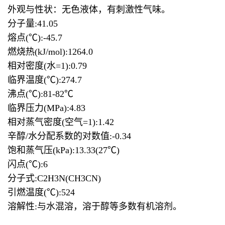
外观与性状：无色液体，有刺激性气味。
分子量:41.05
熔点(℃):-45.7
燃烧热(kJ/mol):1264.0
相对密度(水=1):0.79
临界温度(℃):274.7
沸点(℃):81-82℃
临界压力(MPa):4.83
相对蒸气密度(空气=1):1.42
辛醇/水分配系数的对数值:-0.34
饱和蒸气压(kPa):13.33(27℃)
闪点(℃):6
分子式:C2H3N(CH3CN)
引燃温度(℃):524
溶解性:与水混溶，溶于醇等多数有机溶剂。