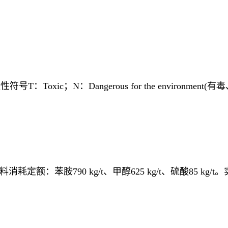
ic；N：Dangerous for the environment
额：苯胺790 kg/t、甲醇625 kg/t、硫酸85 k