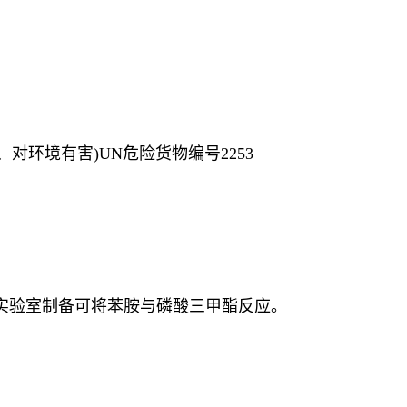
(有毒、对环境有害)UN危险货物编号2253
g/t。实验室制备可将苯胺与磷酸三甲酯反应。