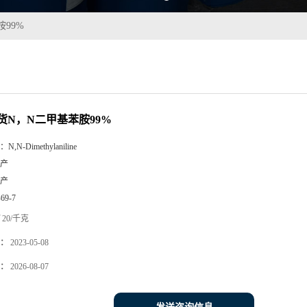
99%
货N，N二甲基苯胺99%
：
N,N-Dimethylaniline
产
产
-69-7
20/千克
：
2023-05-08
：
2026-08-07