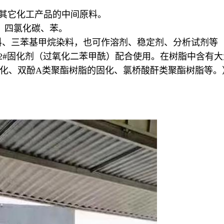
和其它化工产品的中间原料。
、四氯化碳、苯。
料、三苯基甲烷染料，也可作溶剂、稳定剂、分析试剂等
与2#固化剂（过氧化二苯甲酰）配合使用。在树脂中含有
化、双酚A类聚酯树脂的固化、氯桥酸酐类聚酯树脂等。