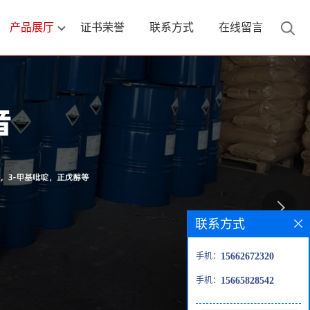
产品展厅
证书荣誉
联系方式
在线留言
联系方式
手机：
15662672320
手机：
15665828542