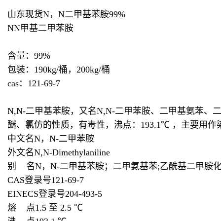
山东现货N，N二甲基苯胺99%
NN甲基二甲苯胺
含量：99%
包装：190kg/桶，200kg/桶
cas：121-69-7
N,N-二甲基苯胺，又名N,N-二甲苯胺、二甲基氨苯
醚、氯仿的性质，有毒性，沸点：193.1℃ ，主要用
中文名N，N-二甲苯胺
外文名N,N-Dimethylaniline
别 名N，N-二甲基苯胺；二甲氨基苯;乙酰基二甲胺化学式C
C
AS登录号121-69-7
EINECS登录号204-493-5
熔 点1.5 至 2.5 ℃