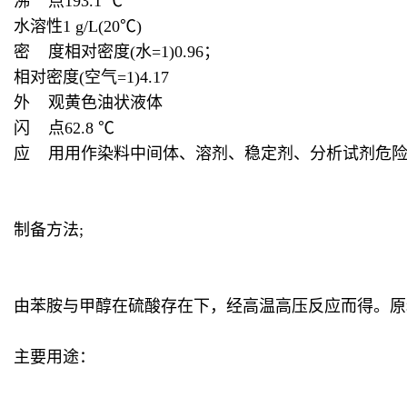
沸 点193.1 ℃
水溶性1 g/L(20℃)
密 度相对密度(水=1)0.96；
相对密度(空气=1)4.17
外 观黄色油状液体
闪 点62.8 ℃
应 用用作染料中间体、溶剂、稳定剂、分析试剂危险性符号T：Tox
制备方法;
由苯胺与甲醇在硫酸存在下，经高温高压反应而得。原料消耗定
主要用途：