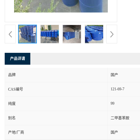
产品详请
品牌
国产
121-69-7
CAS编号
99
纯度
别名
二甲基苯胺
产地/厂商
国产