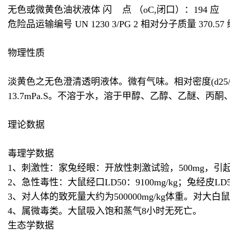
无色或微黄色油状液体 闪 点 （oC,闭口）：194 应 用 耐
危险品运输编号 UN 1230 3/PG 2 相对分子质量 370.5
物理性质
淡黄色之无色澄清透明液体。微有气味。相对密度(d25/4):0.92
13.7mPa.S。不溶于水，溶于甲醇、乙醇、乙醚、
理论数据
毒理学数据
1、刺激性：家兔经眼：开放性刺激试验，500mg，引起
2、急性毒性：大鼠经口LD50：9100mg/kg；兔经皮LD50
3、对人体的致死量大约为500000mg/kg体重。对大白鼠经
4、属微毒类。大鼠吸入饱和蒸气8小时无死亡。
生态学数据