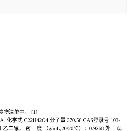
物清单中。 [1]
化学式 C22H42O4 分子量 370.58 CAS登录号 103-
微溶于乙二醇。 密 度 （g/mL,20/20℃）：0.9268 外 观