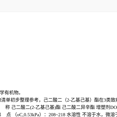
学有机物。
癌物清单初步整理参考，己二酸二（2-乙基己基）酯在3类致癌
ate 别 称 己二酸二(2-乙基己基)酯 己二酸二异辛酯 增塑剂DOA 
7.8 沸 点 （oC,0.53kPa）：208~218 水溶性 不溶于水，