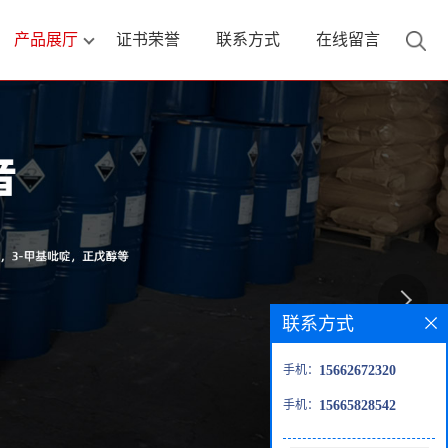
产品展厅
证书荣誉
联系方式
在线留言
联系方式
手机：
15662672320
手机：
15665828542