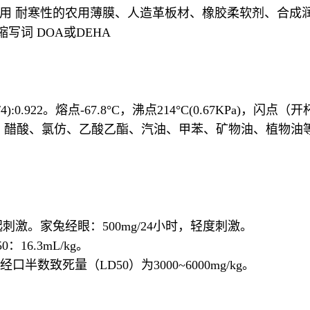
寒性的农用薄膜、人造革板材、橡胶柔软剂、合成润滑油。 危险性符号R
7 缩写词 DOA或DEHA
2。熔点-67.8°C，沸点214°C(0.67KPa)，闪点（开杯）
丙酮、醋酸、氯仿、乙酸乙酯、汽油、甲苯、矿物油、植物油
刺激。家兔经眼：500mg/24小时，轻度刺激。
：16.3mL/kg。
口半数致死量（LD50）为3000~6000mg/kg。