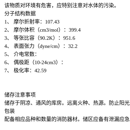
该物质对环境有危害，应特别注意对水体的污染。
分子结构数据
1、 摩尔折射率：107.43
2、 摩尔体积（cm3/mol）：399.4
3、 等张比容（90.2K）：951.6
4、 表面张力（dyne/cm）：32.2
5、 介电常数：
6、 偶极距（10-24cm3）：
7、 极化率：42.59
储存注意事项
储存于阴凉、通风的库房。远离火种、热源。防止阳光
包装
配备相应品种和数量的消防器材。储区应备有泄漏应急