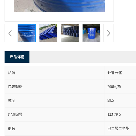
产品详请
品牌
齐鲁石化
包装规格
200kg/桶
99.5
纯度
123-79-5
CAS编号
别名
己二酸二辛酯