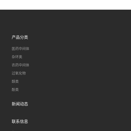
国发货
货一桶起订
产品分类
医药中间体
杂环类
农药中间体
过氧化物
醇类
酚类
新闻动态
联系信息