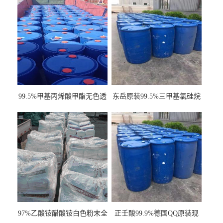
99.5%甲基丙烯酸甲酯无色透
东岳原装99.5%三甲基氯硅烷
明液体cas80-62-6
工业级国标现货
97%乙酸铵醋酸铵白色粉末全
正壬酸99.9%德国QQ原装现