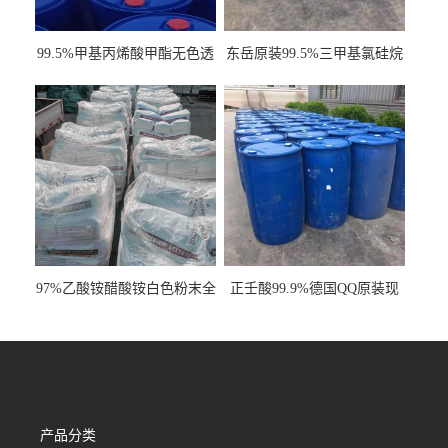
99.5%甲基丙烯酸甲酯无色透
东岳原装99.5%三甲基氯硅烷
明液体cas80-62-6
工业级国标现货
97%乙酸铵醋酸铵白色粉末全
正壬酸99.9%德国QQ原装现
国发货
货一桶起订
产品分类