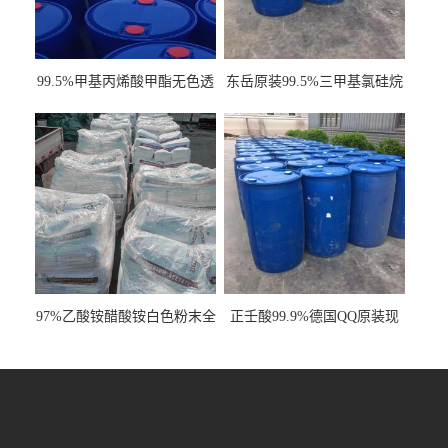
99.5%甲基丙烯酸甲酯无色透
东岳原装99.5%三甲基氯硅烷
明液体cas80-62-6
工业级国标现货
97%乙酸铵醋酸铵白色粉末全
正壬酸99.9%德国QQ原装现
国发货
货一桶起订