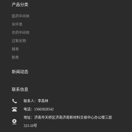
产品分类
医药中间体
杂环类
农药中间体
过氧化物
醇类
酚类
新闻动态
联系信息
联系人：李昌林
电话：15665828542
地址：济南市天桥区济南济南新材料交易中心办公楼三层
323-10号