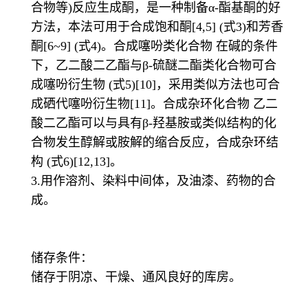
合物等)反应生成酮，是一种制备α-酯基酮的好
方法，本法可用于合成饱和酮[4,5] (式3)和芳香
酮[6~9] (式4)。合成噻吩类化合物 在碱的条件
下，乙二酸二乙酯与β-硫醚二酯类化合物可合
成噻吩衍生物 (式5)[10]，采用类似方法也可合
成硒代噻吩衍生物[11]。合成杂环化合物 乙二
酸二乙酯可以与具有β-羟基胺或类似结构的化
合物发生醇解或胺解的缩合反应，合成杂环结
构 (式6)[12,13]。
3.用作溶剂、染料中间体，及油漆、药物的合
成。
储存条件：
储存于阴凉、干燥、通风良好的库房。