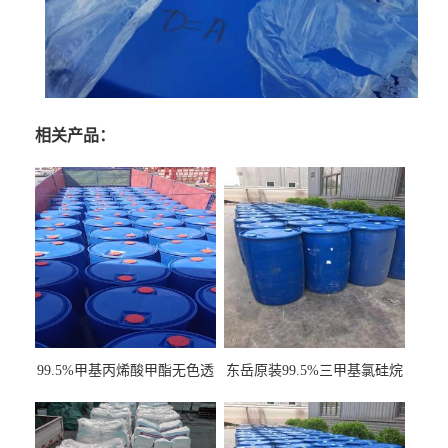
相关产品：
99.5%甲基丙烯酸甲酯无色透
东岳原装99.5%三甲基氯硅烷
明液体cas80-62-6
工业级国标现货