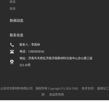
醇类
酚类
新闻动态
联系信息
联系人：李昌林
电话：15665828542
地址：济南市天桥区济南济南新材料交易中心办公楼三层
323-10号
山东欣合新材料有限公司
版权所有 Copyright (©) 2026
XML
技术支持：
盖德化工
网
食品商务网