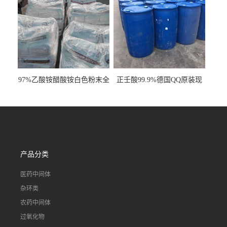
97%乙酸铵醋酸铵白色粉末全
正壬酸99.9%德国QQ原装现
国发货
货一桶起订
产品分类
医药中间体
杂环类
农药中间体
过氧化物