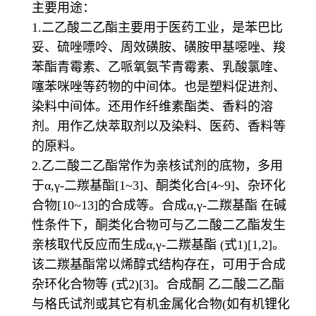
主要用途：
1.二乙酸二乙酯主要用于医药工业，是苯巴比
妥、硫唑嘌呤、周效磺胺、磺胺甲基噁唑、羧
苯酯青霉素、乙哌氧氨苄青霉素、乳酸氯喹、
噻苯咪唑等药物的中间体。也是塑料促进剂、
染料中间体。还用作纤维素酯类、香料的溶
剂。用作乙炔萃取剂以及染料、医药、香料等
的原料。
2.乙二酸二乙酯常作为亲核试剂的底物，多用
于α,γ-二羰基酯[1~3]、酮类化合[4~9]、杂环化
合物[10~13]的合成等。合成α,γ-二羰基酯 在碱
性条件下，酮类化合物可与乙二酸二乙酯发生
亲核取代反应而生成α,γ-二羰基酯 (式1)[1,2]。
该二羰基酯常以烯醇式结构存在，可用于合成
杂环化合物等 (式2)[3]。合成酮 乙二酸二乙酯
与格氏试剂或其它有机金属化合物(如有机锂化