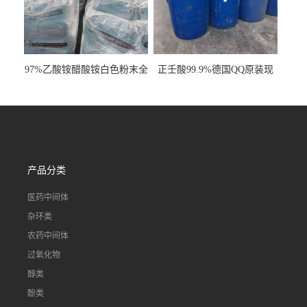
97%乙酸铵醋酸铵白色粉末全
正壬酸99.9%德国QQ原装现
国发货
货一桶起订
产品分类
医药中间体
杂环类
农药中间体
过氧化物
醇类
酚类