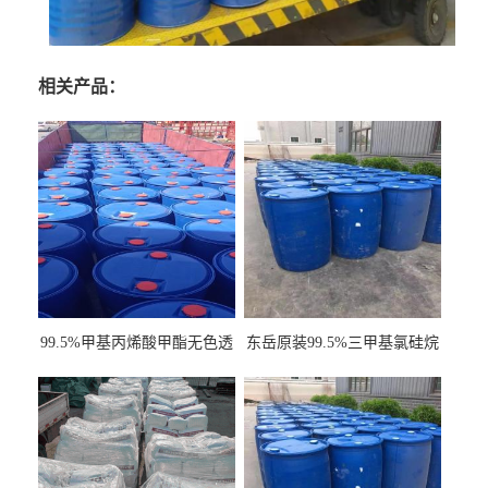
相关产品：
99.5%甲基丙烯酸甲酯无色透
东岳原装99.5%三甲基氯硅烷
明液体cas80-62-6
工业级国标现货