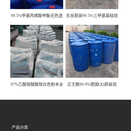
99.5%甲基丙烯酸甲酯无色透
东岳原装99.5%三甲基氯硅烷
明液体cas80-62-6
工业级国标现货
97%乙酸铵醋酸铵白色粉末全
正壬酸99.9%德国QQ原装现
国发货
货一桶起订
产品分类