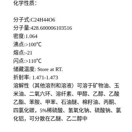
化学性质：
分子式:C24H44O6
分子量:428.600006103516
密度:1.064
沸点:>100℃
熔点:-21
闪点:>110℃
储藏温度: Store at RT.
折射率: 1.471-1.473
溶解性（其他溶剂和溶液）可溶于矿物油、玉
米油、二氧六环、溶纤素、甲醇、乙醇、乙酸
乙酯、苯胺、甲苯、石油醚、棉籽油、丙酮、
四氯化碳，5%稀硫酸、氢氧化钠、硫酸钠、氯
化铝，可分散在乙醚、乙二醇中