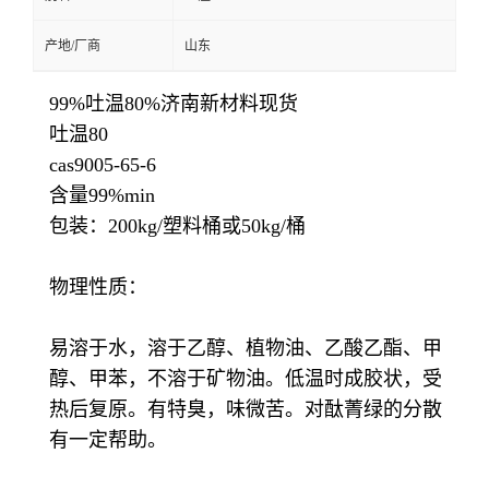
产地/厂商
山东
99%吐温80%济南新材料现货
吐温80
cas9005-65-6
含量99%min
包装：200kg/塑料桶或50kg/桶
物理性质：
易溶于水，溶于乙醇、植物油、乙酸乙酯、甲
醇、甲苯，不溶于矿物油。低温时成胶状，受
热后复原。有特臭，味微苦。对酞菁绿的分散
有一定帮助。