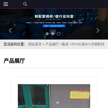
您当前的位置：
网站首页
>
产品展厅
>
酯类
>
99%吐温80%济南新材
料现货
产品展厅