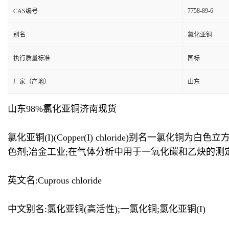
7758-89-6
CAS编号
别名
氯化亚铜
执行质量标准
国标
厂家（产地）
山东
山东98%氯化亚铜济南现货
氯化亚铜(I)(Copper(I) chloride)别
色剂;冶金工业;在气体分析中用于一氧化碳和乙炔的测定
英文名:Cuprous chloride
中文别名:氯化亚铜(高活性);一氯化铜;氯化亚铜(I)