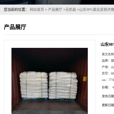
您当前的位置：
网站首页
>
产品展厅
>
无机盐
>
山东98%氯化亚铜济
产品展厅
山东9
英文名称
品牌：
国
产地：
山
货号：
00
cas：
775
价格：
￥
发布日期
更新日期