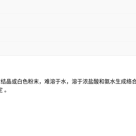
名一氯化铜为白色立方结晶或白色粉末，难溶于水，溶于浓盐酸和氨
 。