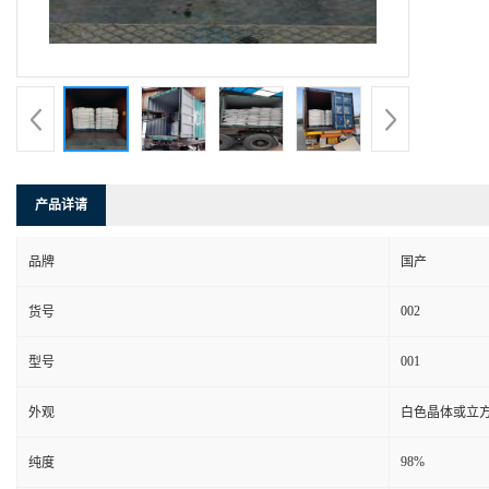
产品详请
品牌
国产
002
货号
001
型号
外观
白色晶体或立
98%
纯度