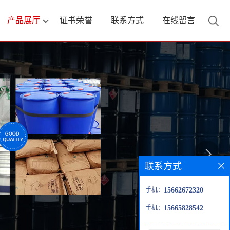
产品展厅
证书荣誉
联系方式
在线留言
联系方式
手机：
15662672320
手机：
15665828542