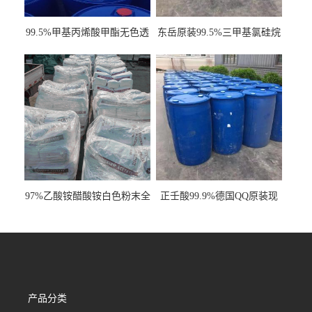
99.5%甲基丙烯酸甲酯无色透
东岳原装99.5%三甲基氯硅烷
明液体cas80-62-6
工业级国标现货
97%乙酸铵醋酸铵白色粉末全
正壬酸99.9%德国QQ原装现
国发货
货一桶起订
产品分类