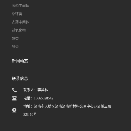
医药中间体
杂环类
农药中间体
过氧化物
醇类
酚类
新闻动态
联系信息
联系人：李昌林
电话：15665828542
地址：济南市天桥区济南济南新材料交易中心办公楼三层
323-10号