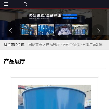
您当前的位置：
网站首页
>
产品展厅
>
医药中间体
>
日本广荣2-氰
基吡嗪99%2-吡嗪甲睛现货供应
产品展厅