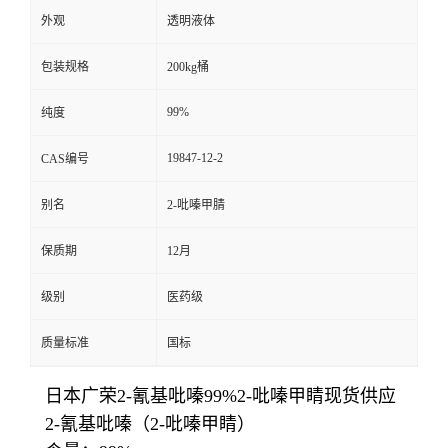
外观
透明液体
包装规格
200kg桶
99%
纯度
19847-12-2
CAS编号
别名
2-吡嗪甲腈
保质期
12月
级别
医药级
质量标准
国标
日本广荣2-氰基吡嗪99%2-吡嗪甲睛现货供应
2-氰基吡嗪（2-吡嗪甲睛）