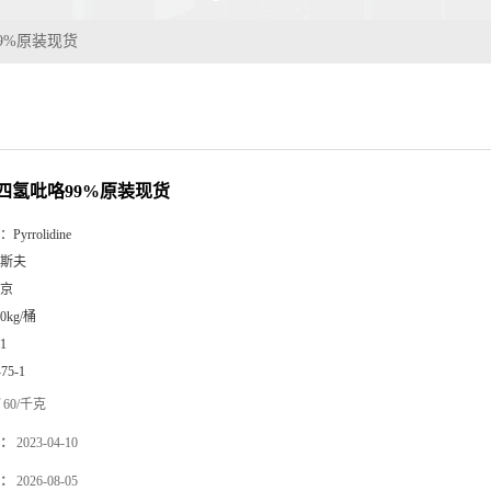
9%原装现货
四氢吡咯99%原装现货
：
Pyrrolidine
斯夫
京
70kg/桶
1
-75-1
60/千克
：
2023-04-10
：
2026-08-05