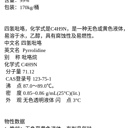
含量：99%
包装：170kg/桶
四氢吡咯，化学式是C4H9N，是一种无色或黄色液体
易溶于水，乙醇，具有腐蚀性及易燃性。
中文名 四氢吡咯
英文名 Pyrrolidine
别 称 吡咯烷
化学式 C4H9N
分子量 71.12
CAS登录号 123-75-1
沸 点 87.0～89.0℃。
密 度 0.85~0.86 g/mL(25°C)(lit.)
外 观 无色透明液体 闪 点 3°C
物性数据