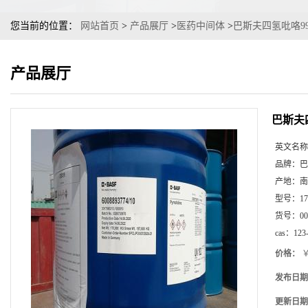
您当前的位置：
网站首页
>
产品展厅
>
医药中间体
>
巴斯夫四氢吡咯9
产品展厅
巴斯夫
英文名称
品牌：
巴
产地：
南
型号：
1
货号：
00
cas：
123
价格：
￥
发布日期
更新日期