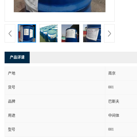
产品详请
产地
南京
001
货号
品牌
巴斯夫
用途
中间体
001
型号