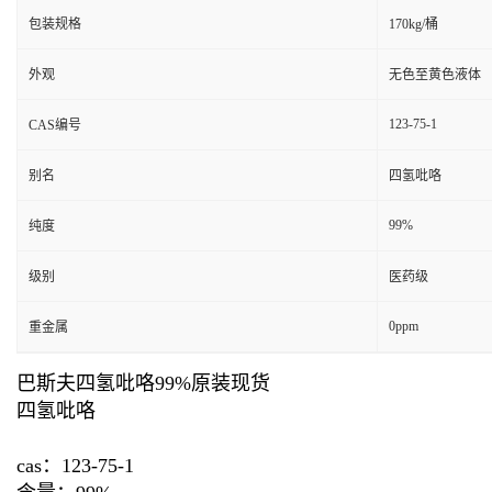
包装规格
170kg/桶
外观
无色至黄色液体
123-75-1
CAS编号
别名
四氢吡咯
99%
纯度
级别
医药级
0ppm
重金属
巴斯夫四氢吡咯99%原装现货
四氢吡咯
cas：123-75-1