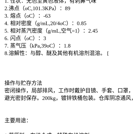
1. 性状：无色至黄色液体，有刺鼻气味
2.沸点（oC,101.3KPa）：89
3. 熔点（oC）：-63
4. 相对密度（g/mL,20/4oC）：0.85
5. 相对蒸汽密度（g/mL,空气=1）：2.45
6. 闪点（oC）：3
7. 蒸气压（kPa,39oC）：1.8
8.溶解性：与醇、醚及其他有机溶剂混溶。 [
操作与贮存方法
密闭操作，局部排风，工作时戴护目镜、手套、口罩，
避光密封保存。200kg，镀锌铁桶包装。仓库阴凉通
主要用途：