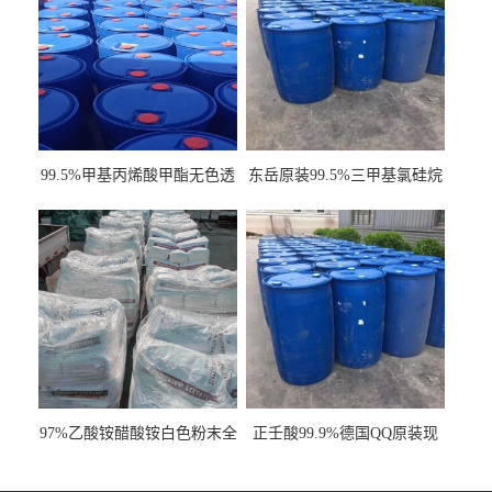
99.5%甲基丙烯酸甲酯无色透
东岳原装99.5%三甲基氯硅烷
明液体cas80-62-6
工业级国标现货
97%乙酸铵醋酸铵白色粉末全
正壬酸99.9%德国QQ原装现
国发货
货一桶起订