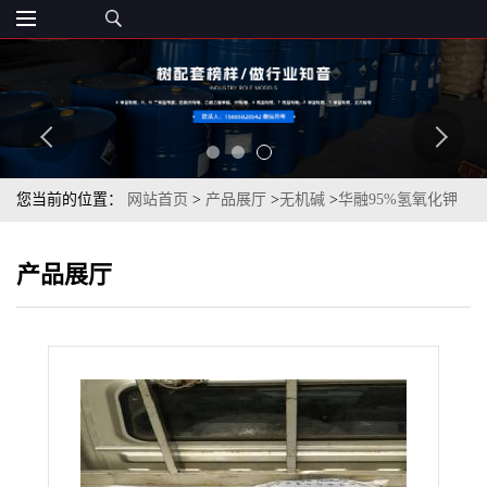
您当前的位置：
网站首页
>
产品展厅
>
无机碱
>
华融95%氢氧化钾
盐湖90%氢氧化钾济南仓库现货
产品展厅