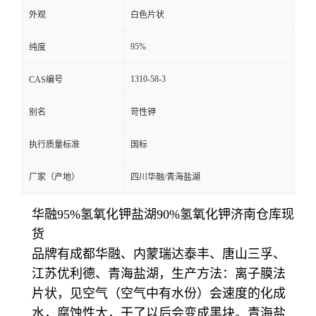
外观
白色片状
95%
纯度
1310-58-3
CAS编号
别名
苛性钾
执行质量标准
国标
厂家（产地）
四川华融/青海盐湖
华融95%氢氧化钾盐湖90%氢氧化钾济南仓库现
货
品牌有成都华融、内蒙瑞达泰丰、唐山三孚、
江苏优利德、青海盐湖，生产方法：离子膜法
片状，见空气（空气中有水份）会速度的化成
水，腐蚀性大，干了以后会变成黑块。青海盐