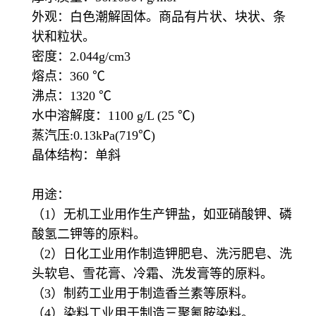
外观：白色潮解固体。商品有片状、块状、条
状和粒状。
密度：2.044g/cm3
熔点：360 ℃
沸点：1320 ℃
水中溶解度：1100 g/L (25 ℃)
蒸汽压:0.13kPa(719℃)
晶体结构：单斜
用途：
（1）无机工业用作生产钾盐，如亚硝酸钾、磷
酸氢二钾等的原料。
（2）日化工业用作制造钾肥皂、洗污肥皂、洗
头软皂、雪花膏、冷霜、洗发膏等的原料。
（3）制药工业用于制造香兰素等原料。
（4）染料工业用于制造三聚氰胺染料。