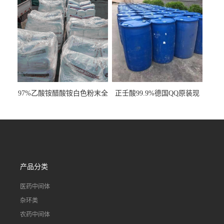
97%乙酸铵醋酸铵白色粉末全
正壬酸99.9%德国QQ原装现
国发货
货一桶起订
产品分类
医药中间体
杂环类
农药中间体