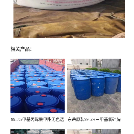
相关产品：
99.5%甲基丙烯酸甲酯无色透
东岳原装99.5%三甲基氯硅烷
明液体cas80-62-6
工业级国标现货