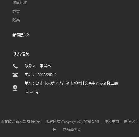
过氧化物
醇类
酚类
新闻动态
联系信息
联系人：李昌林
电话：15665828542
地址：济南市天桥区济南济南新材料交易中心办公楼三层
323-10号
山东欣合新材料有限公司
版权所有 Copyright (©) 2026
XML
技术支持：
盖德化工
网
食品商务网