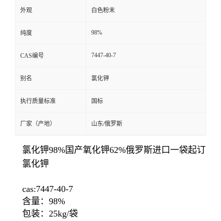
外观
白色粉末
98%
纯度
7447-40-7
CAS编号
别名
氯化钾
执行质量标准
国标
厂家（产地）
山东/俄罗斯
氯化钾98%国产氧化钾62%俄罗斯进口一袋起订
氯化钾
cas:7447-40-7
含量：98%
包装：25kg/袋