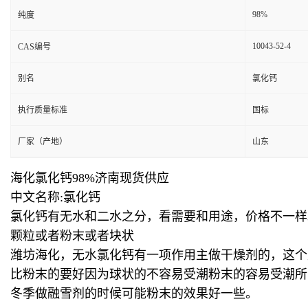
98%
纯度
10043-52-4
CAS编号
别名
氯化钙
执行质量标准
国标
厂家（产地）
山东
海化氯化钙98%济南现货供应
中文名称:氯化钙
氯化钙有无水和二水之分，看需要和用途，价格不一样
颗粒或者粉末或者块状
潍坊海化，无水氯化钙有一项作用主做干燥剂的，这个
比粉末的要好因为球状的不容易受潮粉末的容易受潮所
冬季做融雪剂的时候可能粉末的效果好一些。