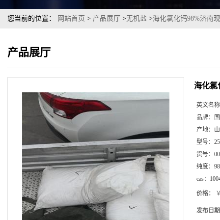
您当前的位置：
网站首页
>
产品展厅
>
无机盐
>
海化氯化钙98%济南
产品展厅
海化氯
英文名称
品牌：
国
产地：
山
型号：
2
货号：
00
纯度：
98
cas：
100
价格：
￥
发布日期