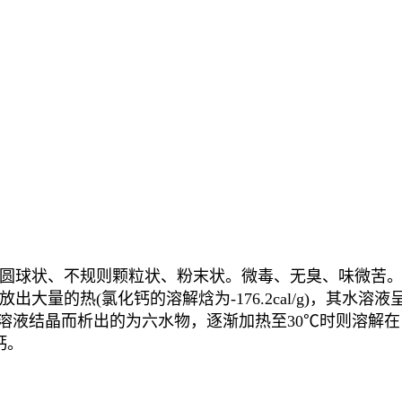
圆球状、不规则颗粒状、粉末状。微毒、无臭、味微苦
大量的热(氯化钙的溶解焓为-176.2cal/g)，其水
络合物。低温下溶液结晶而析出的为六水物，逐渐加热至30℃时则
钙。