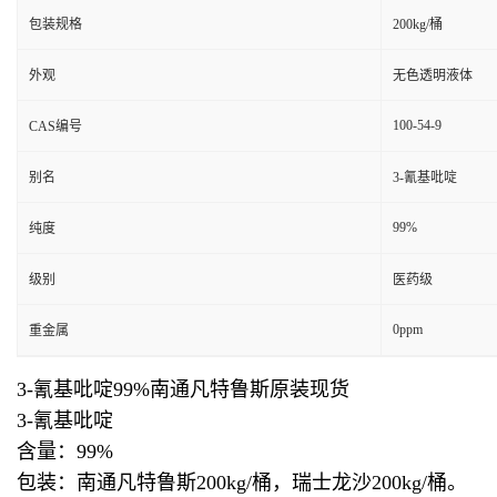
包装规格
200kg/桶
外观
无色透明液体
100-54-9
CAS编号
别名
3-氰基吡啶
99%
纯度
级别
医药级
0ppm
重金属
3-氰基吡啶99%南通凡特鲁斯原装现货
3-氰基吡啶
含量：99%
包装：南通凡特鲁斯200kg/桶，瑞士龙沙200kg/桶。