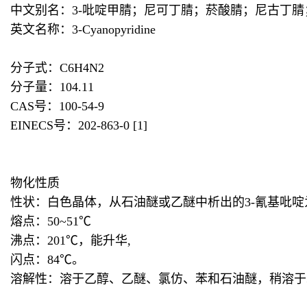
中文别名：3-吡啶甲腈；尼可丁腈；菸酸腈；尼古丁腈；
英文名称：3-Cyanopyridine
分子式：C6H4N2
分子量：104.11
CAS号：100-54-9
EINECS号：202-863-0 [1]
物化性质
性状：白色晶体，从石油醚或乙醚中析出的3-氰基吡
熔点：50~51℃
沸点：201℃，能升华,
闪点：84℃。
溶解性：溶于乙醇、乙醚、氯仿、苯和石油醚，稍溶于水 