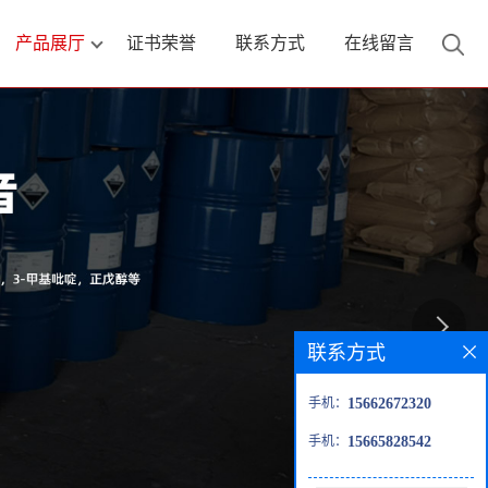
产品展厅
证书荣誉
联系方式
在线留言
联系方式
手机：
15662672320
手机：
15665828542