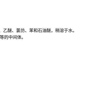
乙醇、乙醚、氯仿、苯和石油醚，稍溶于水。
等的中间体。