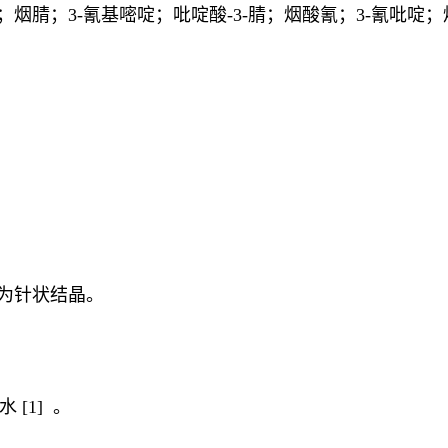
烟腈；3-氰基嘧啶；吡啶酸-3-腈；烟酸氰；3-氰吡啶
啶为针状结晶。
[1] 。