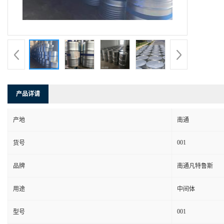
产品详请
产地
南通
001
货号
品牌
南通凡特鲁斯
用途
中间体
001
型号