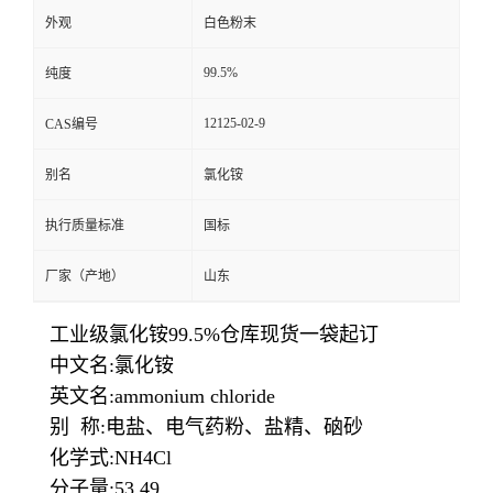
外观
白色粉末
99.5%
纯度
12125-02-9
CAS编号
别名
氯化铵
执行质量标准
国标
厂家（产地）
山东
工业级氯化铵99.5%仓库现货一袋起订
中文名:氯化铵
英文名:ammonium chloride
别 称:电盐、电气药粉、盐精、硇砂
化学式:NH4Cl
分子量:53.49