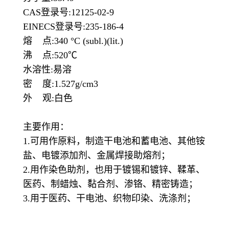
CAS登录号:12125-02-9
EINECS登录号:235-186-4
熔 点:340 °C (subl.)(lit.)
沸 点:520℃
水溶性:易溶
密 度:1.527g/cm3
外 观:白色
主要作用：
1.可用作原料，制造干电池和蓄电池、其他铵
盐、电镀添加剂、金属焊接助熔剂；
2.用作染色助剂，也用于镀锡和镀锌、鞣革、
医药、制蜡烛、黏合剂、渗铬、精密铸造；
3.用于医药、干电池、织物印染、洗涤剂；