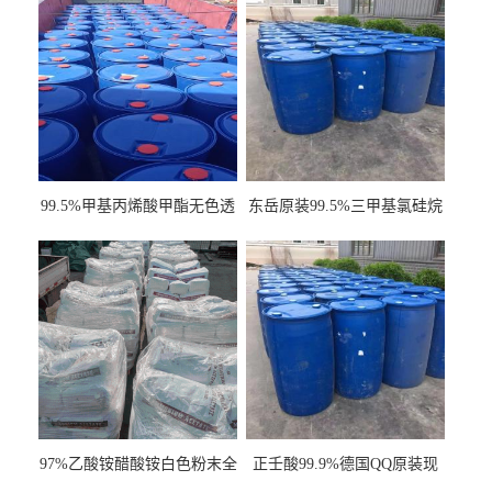
99.5%甲基丙烯酸甲酯无色透
东岳原装99.5%三甲基氯硅烷
明液体cas80-62-6
工业级国标现货
97%乙酸铵醋酸铵白色粉末全
正壬酸99.9%德国QQ原装现
国发货
货一桶起订