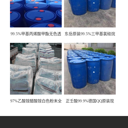
99.5%甲基丙烯酸甲酯无色透
东岳原装99.5%三甲基氯硅烷
明液体cas80-62-6
工业级国标现货
97%乙酸铵醋酸铵白色粉末全
正壬酸99.9%德国QQ原装现
国发货
货一桶起订