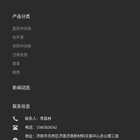
产品分类
医药中间体
杂环类
农药中间体
过氧化物
醇类
酚类
新闻动态
联系信息
联系人：李昌林
电话：15665828542
地址：济南市天桥区济南济南新材料交易中心办公楼三层