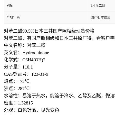
别名
1,4-苯二酚
产地/厂商
国产/日本住友
对苯二酚99.5%日本三井国产照相级现货价格
对苯二酚，有国产照相级和日本三井原厂得，看客户需
中文名称：对苯二酚
英文名：Hydroquinone
化学式：C6H4(OH)2
分子量：110.1
CAS登录号：123-31-9
熔点：172℃
沸点：287℃
水溶性：易溶于热水，能溶于冷水、乙醇及乙醚，微溶
密度：1.32815
外观：白色针晶，见光变色