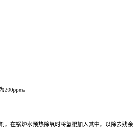
00ppm。
氧剂，在锅炉水预热除氧时将氢醌加入其中，以除去残余