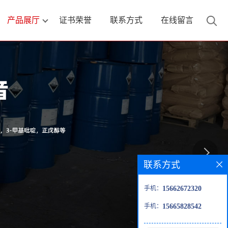
产品展厅
证书荣誉
联系方式
在线留言
联系方式
手机：
15662672320
手机：
15665828542