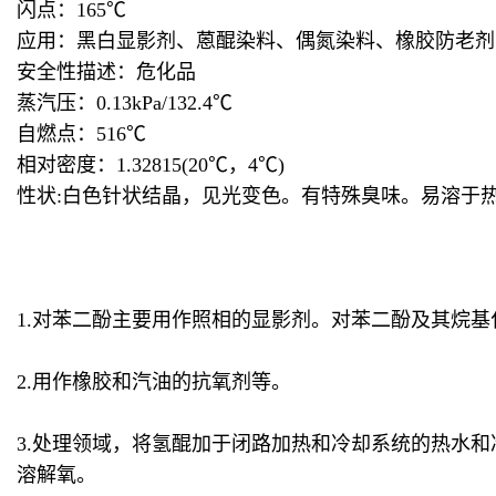
闪点：165℃
应用：黑白显影剂、蒽醌染料、偶氮染料、橡胶防老剂
安全性描述：危化品
蒸汽压：0.13kPa/132.4℃
自燃点：516℃
相对密度：1.32815(20℃，4℃)
性状:白色针状结晶，见光变色。有特殊臭味。易溶于
1.对苯二酚主要用作照相的显影剂。对苯二酚及其烷基
2.用作橡胶和汽油的抗氧剂等。
3.处理领域，将氢醌加于闭路加热和冷却系统的热水
溶解氧。