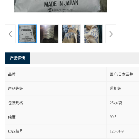
产品详请
品牌
国产/日本三井
产品等级
照相级
包装规格
25kg/袋
99.5
纯度
123-31-9
CAS编号