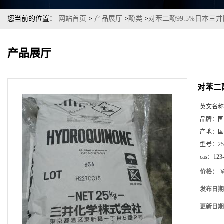
您当前的位置：
网站首页
>
产品展厅
>
酚类
>
对苯二酚99.5%日本三
产品展厅
对苯二
英文名称
品牌：
国
产地：
国
型号：
2
cas：
123
价格：
￥
发布日期
更新日期