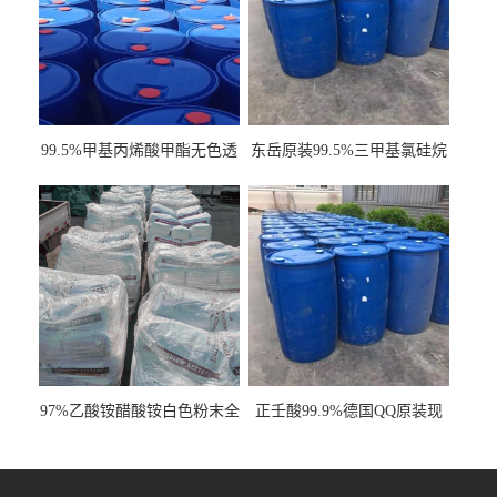
99.5%甲基丙烯酸甲酯无色透
东岳原装99.5%三甲基氯硅烷
明液体cas80-62-6
工业级国标现货
97%乙酸铵醋酸铵白色粉末全
正壬酸99.9%德国QQ原装现
国发货
货一桶起订