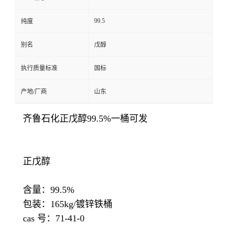
99.5
纯度
别名
戊醇
执行质量标准
国标
产地/厂商
山东
齐鲁石化正戊醇99.5%一桶可发
正戊醇
含量：99.5%
包装：165kg/镀锌铁桶
cas 号：71-41-0