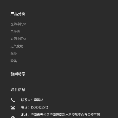
产品分类
医药中间体
杂环类
农药中间体
过氧化物
醇类
酚类
新闻动态
联系信息
联系人：李昌林
电话：15665828542
地址：济南市天桥区济南济南新材料交易中心办公楼三层