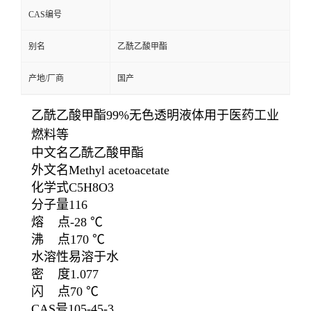
CAS编号
别名
乙酰乙酸甲酯
产地/厂商
国产
乙酰乙酸甲酯99%无色透明液体用于医药工业
燃料等
中文名
乙酰乙酸甲酯
外文名
Methyl acetoacetate
化学式
C5H8O3
分子量
116
熔 点
-28 ℃
沸 点
170 ℃
水溶性
易溶于水
密 度
1.077
闪 点
70 ℃
CAS号
105-45-3