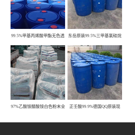
99.5%甲基丙烯酸甲酯无色透
东岳原装99.5%三甲基氯硅烷
明液体cas80-62-6
工业级国标现货
97%乙酸铵醋酸铵白色粉末全
正壬酸99.9%德国QQ原装现
国发货
货一桶起订