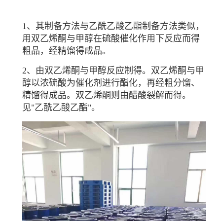
1、其制备方法与乙酰乙酸乙酯制备方法类似，
用双乙烯酮与甲醇在硫酸催化作用下反应而得
粗品，经精馏得成品。
2、由双乙烯酮与甲醇反应制得。
双乙烯酮
与甲
醇以
浓硫酸
为
催化剂
进行酯化，再经粗
分馏
、
精馏得成品。
双乙烯酮
则由醋酸裂解而得。
见"乙酰乙酸乙酯"。