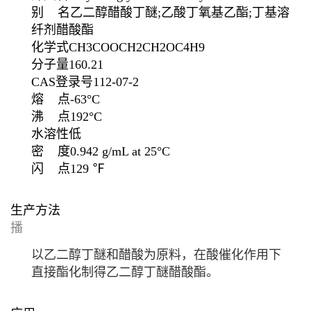
别 名
乙二醇醋酸丁醚;乙酸丁氧基乙酯;丁基溶
纤剂醋酸酯
化学式
CH3COOCH2CH2OC4H9
分子量
160.21
CAS登录号
112-07-2
熔 点
-63°C
沸 点
192°C
水溶性
低
密 度
0.942 g/mL at 25°C
闪 点
129 ℉
生产方法
播
以
乙二醇丁醚
和
醋酸
为原料，在
酸催化
作用下
直接酯化制得乙二醇丁醚醋酸酯。