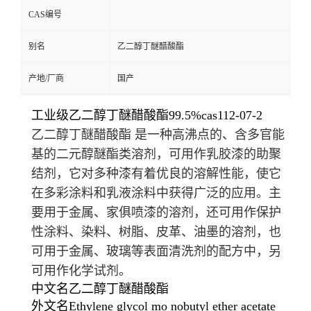
CAS编号
别名
乙二醇丁醚醋酸酯
产地/厂商
国产
工业级乙二醇丁醚醋酸酯99.5%cas112-07-2
乙二醇丁醚醋酸酯 是一种高沸点的、含多官能
基的
二元醇
醚酯类溶剂，可用作
乳胶漆
的助聚
结剂，它对多种漆有着优良的溶解性能，使它
在多彩涂料和乳液涂料中获得广泛的应用。主
要用于金属、家俱喷漆的溶剂，还可用作保护
性涂料、染料、树脂、皮革、油墨的溶剂，也
可用于金属、玻璃等表面清洗剂的配方中，另
可用作化学试剂。
中文名
乙二醇丁醚醋酸酯
外文名
Ethylene glycol mo nobutyl ether acetate