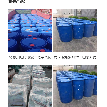
相关产品：
99.5%甲基丙烯酸甲酯无色透
东岳原装99.5%三甲基氯硅烷
明液体cas80-62-6
工业级国标现货