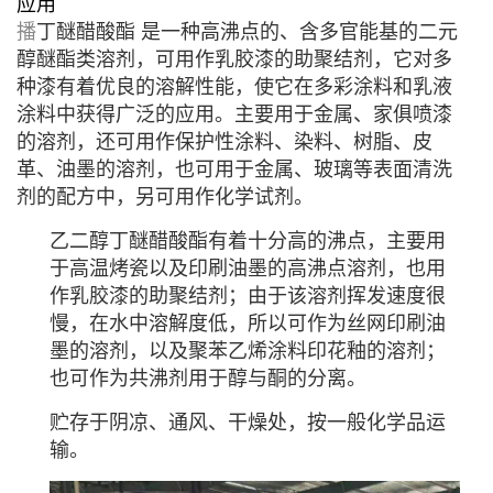
应用
播
丁醚醋酸酯 是一种高
沸点
的、含多官能基的
二元
醇
醚酯类溶剂，可用作
乳胶漆
的助聚结剂，它对多
种漆有着优良的溶解性能，使它在多彩涂料和乳液
涂料中获得广泛的应用。主要用于金属、家俱喷漆
的溶剂，还可用作保护性涂料、染料、树脂、皮
革、油墨的溶剂，也可用于金属、玻璃等表面清洗
剂的配方中，另可用作化学试剂。
乙二醇丁醚醋酸酯有着十分高的沸点，主要用
于高温
烤瓷
以及
印刷油墨
的高沸点溶剂，也用
作乳胶漆的助聚结剂；由于该溶剂挥发速度很
慢，在水中
溶解度
低，所以可作为
丝网印刷
油
墨的溶剂，以及聚苯乙烯
涂料印花
釉的溶剂；
也可作为
共沸剂
用于醇与酮的分离。
贮存于阴凉、通风、干燥处，按一般化学品运
输。