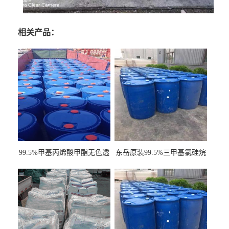
相关产品：
99.5%甲基丙烯酸甲酯无色透
东岳原装99.5%三甲基氯硅烷
明液体cas80-62-6
工业级国标现货