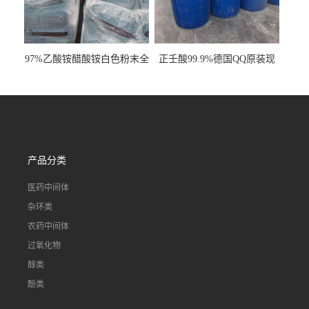
97%乙酸铵醋酸铵白色粉末全
正壬酸99.9%德国QQ原装现
国发货
货一桶起订
产品分类
医药中间体
杂环类
农药中间体
过氧化物
醇类
酚类