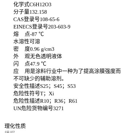
化学式
C
6
H
12
O
3
分子量
132.158
CAS登录号
108-65-6
EINECS登录号
203-603-9
熔 点
-87 ℃
水溶性
可溶
密 度
0.96 g/cm3
外 观
无色透明液体
闪 点
47.9 ℃
应 用
是涂料行业中一种为了提高涂膜强度而
不可缺少的辅助溶剂。
安全性描述
S25；S45；S53
危险性符号
T；Xi
危险性描述
R10；R36；R61
UN危险货物编号
3271
理化性质