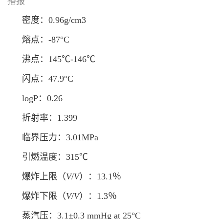
播报
密度：0.96g/cm
3
熔点：-87°C
沸点：145℃-146℃
闪点：47.9°C
logP：0.26
折射率：1.399
临界压力：3.01MPa
引燃温度：315℃
爆炸上限（
V
/
V
）：13.1％
爆炸下限（
V
/
V
）：1.3％
蒸汽压：3.1±0.3 mmHg at 25°C