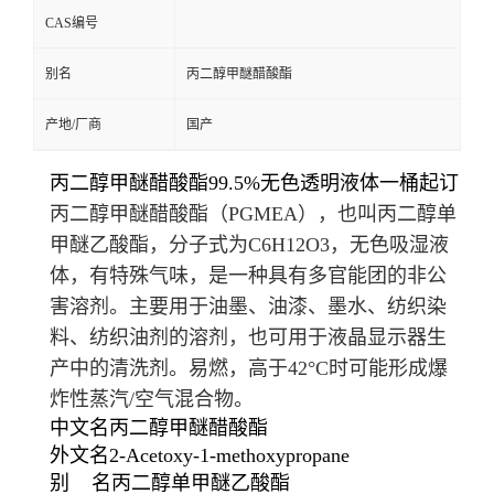
CAS编号
别名
丙二醇甲醚醋酸酯
产地/厂商
国产
丙二醇甲醚醋酸酯99.5%无色透明液体一桶起订
丙二醇甲醚醋酸酯（PGMEA），也叫丙二醇单
甲醚乙酸酯，分子式为C
6
H
12
O
3
，无色吸湿液
体，有特殊气味，是一种具有多官能团的非公
害溶剂。主要用于油墨、油漆、墨水、纺织染
料、纺织油剂的溶剂，也可用于液晶显示器生
产中的清洗剂。易燃，高于42°C时可能形成爆
炸性蒸汽/空气混合物。
中文名
丙二醇甲醚醋酸酯
外文名
2-Acetoxy-1-methoxypropane
别 名
丙二醇单甲醚乙酸酯