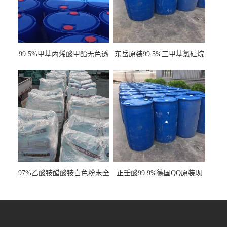
99.5%甲基丙烯酸甲酯无色透
东岳原装99.5%三甲基氯硅烷
明液体cas80-62-6
工业级国标现货
97%乙酸铵醋酸铵白色粉末全
正壬酸99.9%德国QQ原装现
国发货
货一桶起订