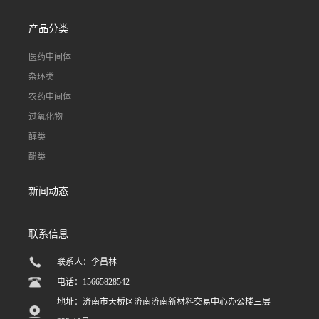
产品分类
医药中间体
杂环类
农药中间体
过氧化物
醇类
酚类
新闻动态
联系信息
联系人：李昌林
电话：15665828542
地址：济南市天桥区济南济南新材料交易中心办公楼三层