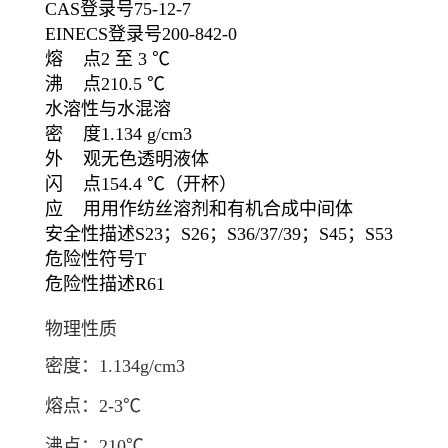
CAS登录号
75-12-7
EINECS登录号
200-842-0
熔 点
2 至 3 ℃
沸 点
210.5 ℃
水溶性
与水混溶
密 度
1.134 g/cm3
外 观
无色透明液体
闪 点
154.4 ℃
（开杯）
应 用
用作纺丝溶剂和有机合成中间体
安全性描述
S23；S26；S36/37/39；S45；S53
危险性符号
T
危险性描述
R61
物理性质
密度：1.134g/cm
3
熔点：2-3℃
沸点：210℃。