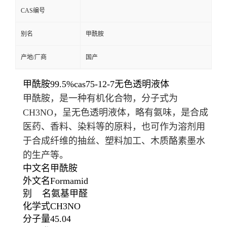
CAS编号
别名
甲酰胺
产地/厂商
国产
甲酰胺99.5%cas75-12-7无色透明液体
甲酰胺，是一种有机化合物，分子式为
CH
3
NO，呈无色透明液体，略有氨味，是合成
医药、香料、染料等的原料，也可作为溶剂用
于合成纤维的抽丝、塑料加工、木质酪素墨水
的生产等。
中文名
甲酰胺
外文名
Formamid
别 名
氨基甲醛
化学式
CH
3
NO
分子量
45.04