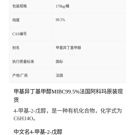
包装规格
170kg/桶
99.5%
纯度
CAS编号
别名
甲基异丁基甲醇
执行质量标准
国标
产地/厂商
法国
甲基异丁基甲醇MIBC99.5%法国阿科玛原装现
货
4-甲基-2-戊醇，是一种有机化合物，化学式为
C
6
H
14
O。
中文名
4-甲基-2-戊醇