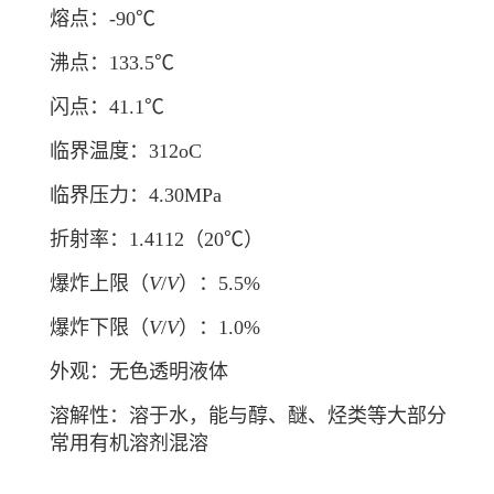
熔点：-90℃
沸点：133.5℃
闪点：41.1℃
临界温度：312oC
临界压力：4.30MPa
折射率：1.4112（20℃）
爆炸上限（
V
/
V
）：5.5%
爆炸下限（
V
/
V
）：1.0%
外观：无色透明液体
溶解性：溶于水，能与醇、醚、烃类等大部分
常用有机溶剂混溶