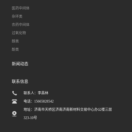
医药中间体
杂环类
农药中间体
过氧化物
醇类
酚类
新闻动态
联系信息
联系人：李昌林
电话：15665828542
地址：济南市天桥区济南济南新材料交易中心办公楼三层
323-10号