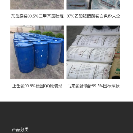
东岳原装99.5%三甲基氯硅烷
97%乙酸铵醋酸铵白色粉末全
工业级国标现货
国发货
正壬酸99.9%德国QQ原装现
马来酸酐顺酐99.5%国标球状
货一桶起订
顺丁烯二酸酐齐翔原厂货
产品分类