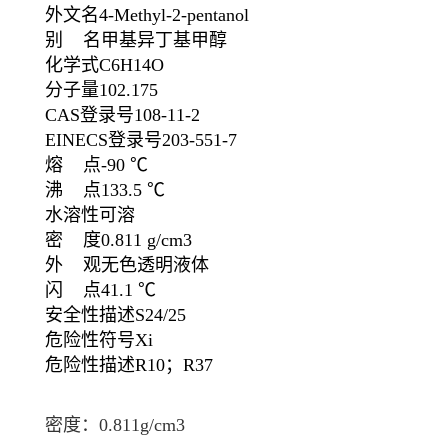
外文名
4-Methyl-2-pentanol
别 名
甲基异丁基甲醇
化学式
C
6
H
14
O
分子量
102.175
CAS登录号
108-11-2
EINECS登录号
203-551-7
熔 点
-90 ℃
沸 点
133.5 ℃
水溶性
可溶
密 度
0.811 g/cm3
外 观
无色透明液体
闪 点
41.1 ℃
安全性描述
S24/25
危险性符号
Xi
危险性描述
R10；R37
密度：0.811g/cm
3