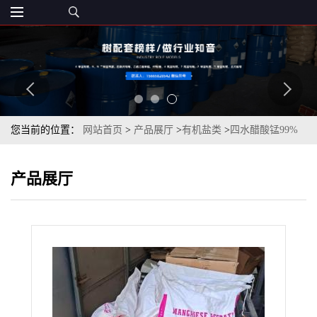
您当前的位置：
网站首页
>
产品展厅
>
有机盐类
>
四水醋酸锰99%
乙酸锰全国发货一袋起订
产品展厅