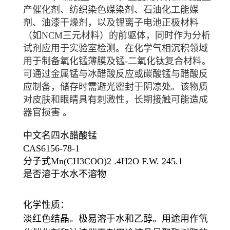
产催化剂、纺织染色媒染剂、石油化工能媒
剂、油漆干燥剂，以及
锂离子电池
正极材料
（如NCM三元材料）的前驱体，同时作为分析
试剂应用于实验室检测。在
化学气相沉积
领域
用于制备氧化锰薄膜及锰-二氧化钛复合材料。
可通过
金属锰
与
冰醋酸
反应或
碳酸锰
与醋酸反
应制备，储存时需避光密封于阴凉处。该物质
对皮肤和眼睛具有刺激性，长期接触可能造成
器官损害
。
中文名
四水醋酸锰
CAS
6156-78-1
分子式
Mn(CH3COO)2 .4H2O F.W. 245.1
是否溶于水
水不溶物
化学性质：
淡红色结晶。极易溶于水和乙醇。用途用作氧