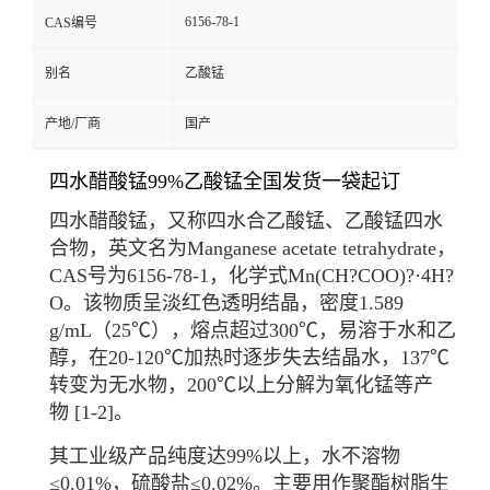
6156-78-1
CAS编号
别名
乙酸锰
产地/厂商
国产
四水醋酸锰99%乙酸锰全国发货一袋起订
四水醋酸锰，又称四水合乙酸锰、乙酸锰四水
合物，英文名为Manganese acetate tetrahydrate，
CAS号为6156-78-1，化学式Mn(CH?COO)?·4H?
O。该物质呈淡红色透明结晶，密度1.589
g/mL（25℃），熔点超过300℃，易溶于水和乙
醇，在20-120℃加热时逐步失去结晶水，137℃
转变为无水物，200℃以上分解为氧化锰等产
物
[1-2]
。
其工业级产品纯度达99%以上，水不溶物
≤0.01%，硫酸盐≤0.02%。主要用作
聚酯树脂
生