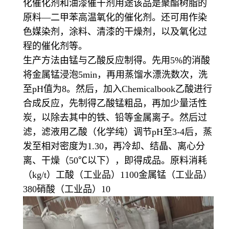
化催化剂和油漆催干剂用途该品是聚酯树脂的
原料—二甲苯高温氧化的催化剂。还可用作染
色媒染剂，涂料、清漆的干燥剂，以及氧化过
程的催化剂等。
生产方法由锰与乙酸反应制得。先用5%的消酸
将金属锰浸泡5min，再用蒸馏水漂洗数次，洗
至pH值为8。然后，加入Chemicalbook乙酸进行
合成反应，先制得乙酸锰粗品，再加少量活性
炭，以除去其中的铁、铅等金属离子。然后过
滤，滤液用乙酸（化学纯）调节pH至3-4后，蒸
发至相对密度为1.30，再冷却、结晶、离心分
离、干燥（50℃以下），即得成品。原料消耗
（kg/t）工酸（工业品）1100金属锰（工业品）
380硝酸（工业品）10