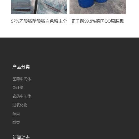
97%乙酸铵醋酸铵白色粉末全
正壬酸99.9%德国QQ原装现
国发货
货一桶起订
产品分类
医药中间体
杂环类
农药中间体
过氧化物
醇类
酚类
新闻动态