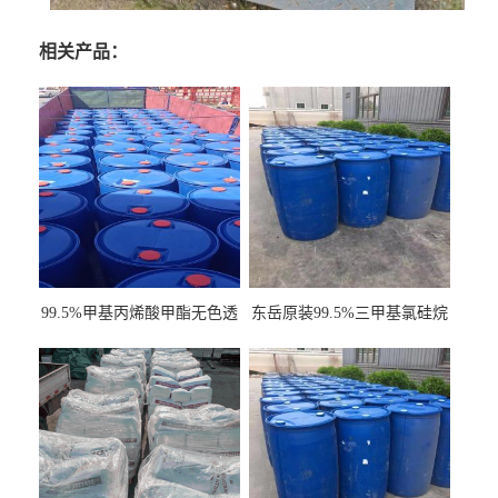
相关产品：
99.5%甲基丙烯酸甲酯无色透
东岳原装99.5%三甲基氯硅烷
明液体cas80-62-6
工业级国标现货