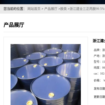
您当前的位置：
网站首页
>
产品展厅
>
胺类
>
浙江建业三正丙胺99.5
产品展厅
浙江建
品牌：
浙
产地：
浙
型号：
1
纯度：
9
cas：
102
价格：
￥
发布日期
更新日期