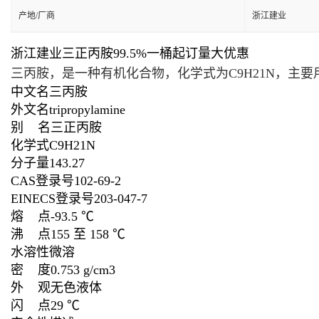
产地/厂商
浙江建业
浙江建业三正丙胺99.5%一桶起订量大优惠
三丙胺，是一种有机化合物，化学式为C
9
H
21
N，主要
中文名
三丙胺
外文名
tripropylamine
别 名
三正丙胺
化学式
C
9
H
21
N
分子量
143.27
CAS登录号
102-69-2
EINECS登录号
203-047-7
熔 点
-93.5 ℃
沸 点
155 至 158 ℃
水溶性
微溶
密 度
0.753 g/cm3
外 观
无色液体
闪 点
29 ℃