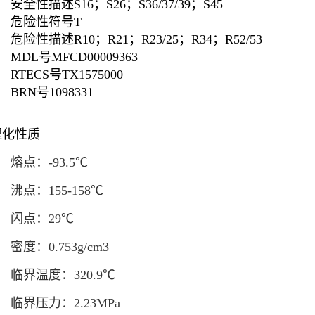
安全性描述
S16；S26；S36/37/39；S45
危险性符号
T
危险性描述
R10；R21；R23/25；R34；R52/53
MDL号
MFCD00009363
RTECS号
TX1575000
BRN号
1098331
理化性质
熔点：-93.5℃
沸点：155-158℃
闪点：29℃
密度：0.753g/cm
3
临界温度：320.9℃
临界压力：2.23MPa