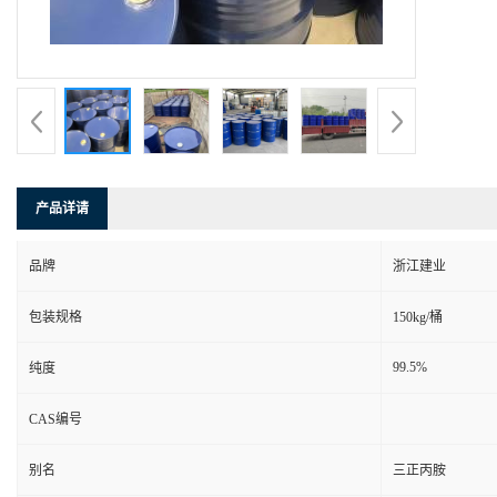
产品详请
品牌
浙江建业
包装规格
150kg/桶
99.5%
纯度
CAS编号
别名
三正丙胺