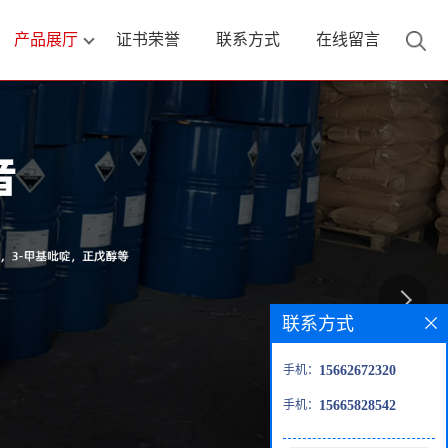
产品展厅
证书荣誉
联系方式
在线留言
联系方式
手机：
15662672320
手机：
15665828542