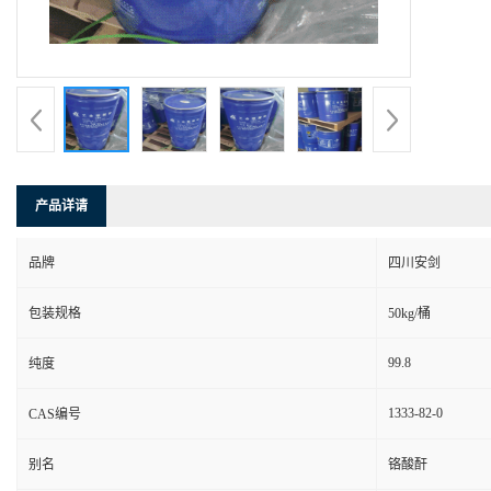
产品详请
品牌
四川安剑
包装规格
50kg/桶
99.8
纯度
1333-82-0
CAS编号
别名
铬酸酐