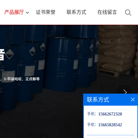
产品展厅
证书荣誉
联系方式
在线留言
联系方式
手机：
15662672320
手机：
15665828542