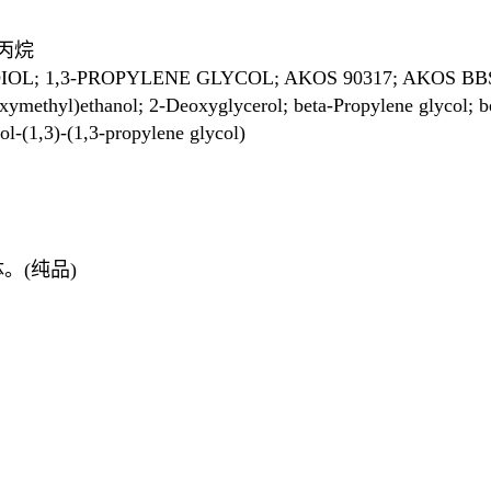
基丙烷
 1,3-PROPYLENE GLYCOL; AKOS 90317; AKOS BBS-0
hyl)ethanol; 2-Deoxyglycerol; beta-Propylene glycol; bet
l-(1,3)-(1,3-propylene glycol)
。(纯品)