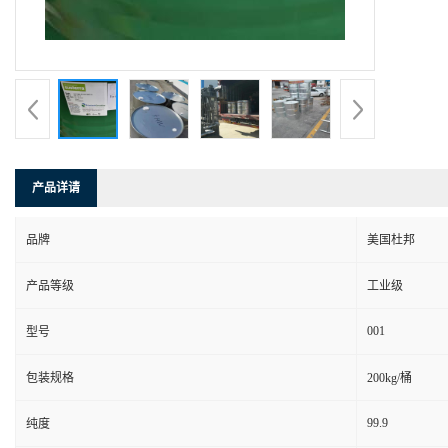
产品详请
品牌
美国杜邦
产品等级
工业级
001
型号
包装规格
200kg/桶
99.9
纯度