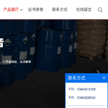
产品展厅
证书荣誉
联系方式
在线留言
联系方式
手机：
15662672320
手机：
15665828542