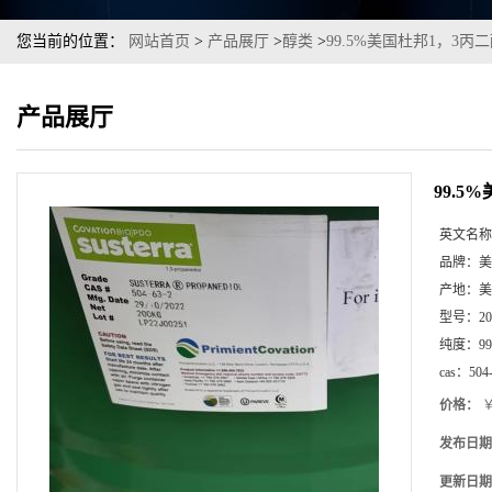
您当前的位置：
网站首页
>
产品展厅
>
醇类
>
99.5%美国杜邦1，3
产品展厅
99.
英文名称
品牌：
美
产地：
美
型号：
2
纯度：
99
cas：
504
价格：
￥
发布日期
更新日期