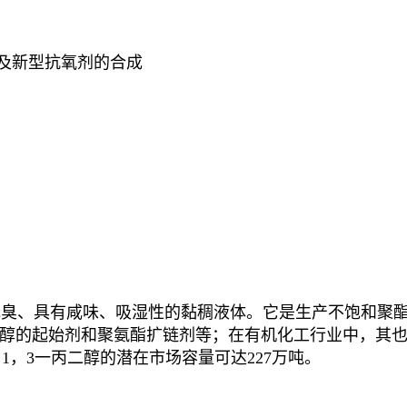
体及新型抗氧剂的合成
PDO)为无色、无臭、具有咸味、吸湿性的黏稠液体。它是生产
醇的起始剂和聚氨酯扩链剂等；在有机化工行业中，其
，1，3一丙二醇的潜在市场容量可达227万吨。