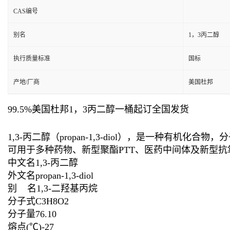
CAS编号
别名
1，3丙二醇
执行质量标准
国标
产地/厂商
美国杜邦
99.5%美国杜邦1，3丙二醇一桶起订全国发货
1,3-丙二醇（propan-1,3-diol），是一种有机化合
可用于多种药物、新型聚酯PTT、医药中间体及新型抗
中文名1,3-丙二醇
外文名propan-1,3-diol
别 名1,3-二羟基丙烷
分子式C3H8O2
分子量76.10
熔点(℃)-27