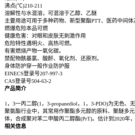
沸点(℃)210-211
溶解性与水混溶，可混溶于乙醇、乙醚
主要用途可用于多种药物、新型聚酯PTT、医药中间
燃爆危险本品可燃
健康危害：对眼和皮肤无刺激作用
危险特性遇明火、高热可燃。
有害燃烧产物一氧化碳。
禁配物酰基氯、酸酐、氧化剂、还原剂。
身体防护穿一般作业防护服
EINECS登录号207-997-3
CAS登录号504-63-2
产品简介
1，3一丙二醇(1，3-propanediol，1，3-
聚氨酯行业中，其常用作聚酯多元醇的原料、聚醚多元
体，合成聚对苯二甲酸丙二醇酯(PrT)。估计到2020年
相关信息