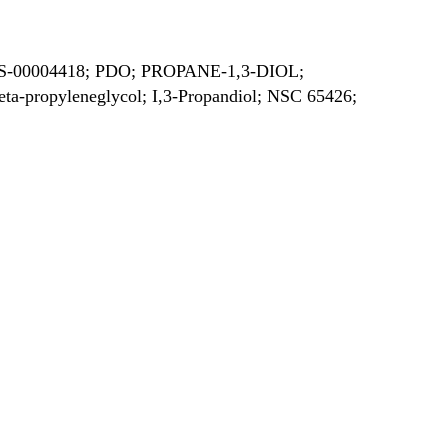
0004418; PDO; PROPANE-1,3-DIOL;
a-propyleneglycol; I,3-Propandiol; NSC 65426;