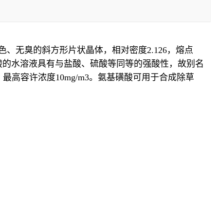
色、无臭的斜方形片状晶体，相对密度2.126，熔点
磺酸的水溶液具有与盐酸、硫酸等同等的强酸性，故别名
高容许浓度10mg/m3。氨基磺酸可用于合成除草