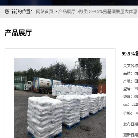
您当前的位置：
网站首页
>
产品展厅
>
酸类
>
99.5%氨基磺酸量大优
产品展厅
99.
英文名称
品牌：
国
产地：
国
型号：
2
纯度：
99
cas：
532
价格：
￥
发布日期
更新日期