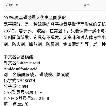
产地/厂商
国产
99.5%氨基磺酸量大优惠全国发货
氨基磺酸，是一种硫酸的羟基被氨基取代而形成的无机固体
205℃，溶于水、 液氨，在常温下，只要保持干燥不
又叫固体硫酸，它具有不挥发、无臭味和对人体毒性小的
剂、防火剂、甜味剂、防腐剂、金属清洗剂等，是一种
中文名氨基磺酸
外文名Sulfamic acid
Amidosulfonic acid
别 名磺酰胺酸 、磺酸胺、氨磺酸
化学式NH2SO3H
分子量97.094
CAS登录号5329-14-6
EINECS登录号226-218-8
熔 点205 ℃