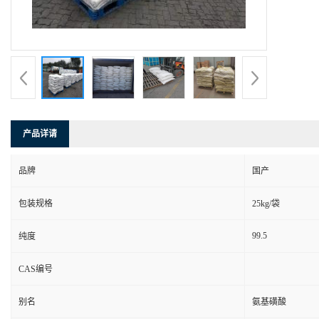
产品详请
品牌
国产
包装规格
25kg/袋
99.5
纯度
CAS编号
别名
氨基磺酸