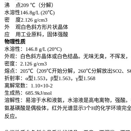
沸 点209 ℃（分解）
水溶性146.8g/L (20℃)
密 度2.126 g/cm3
外 观白色斜方形片状晶体
应 用工业原料，固体强酸
物理性质
水溶性：146.8 g/L (20°C)
外观：白色斜方晶体或白色结晶。无味无臭，不挥发，
密度：2.126 g/cm3
熔点：205℃（209℃开始分解，260℃分解放出SO2、
折射率：α型1.553，β型1.563，γ型1.568
离解常数：1.10×10-2
生成热：685.9kJ/mol
溶解性：易溶于水和液氨，水溶液是高电离物，强酸。
氨基磺酸是偶极体，红外光谱显示3个H的化学环境完全相
反应。