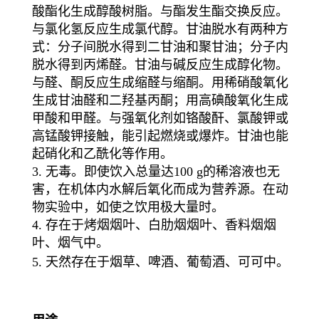
酸酯化生成醇酸树脂。与酯发生酯交换反应。
与氯化氢反应生成氯代醇。甘油脱水有两种方
式：分子间脱水得到二甘油和聚甘油；分子内
脱水得到丙烯醛。甘油与碱反应生成醇化物。
与醛、酮反应生成缩醛与缩酮。用稀硝酸氧化
生成甘油醛和二羟基丙酮；用高碘酸氧化生成
甲酸和甲醛。与强氧化剂如铬酸酐、氯酸钾或
高锰酸钾接触，能引起燃烧或爆炸。甘油也能
起硝化和乙酰化等作用。
3. 无毒。即使饮入总量达100 g的稀溶液也无
害，在机体内水解后氧化而成为营养源。在动
物实验中，如使之饮用极大量时。
4. 存在于烤烟烟叶、白肋烟烟叶、香料烟烟
叶、烟气中。
5. 天然存在于烟草、啤酒、葡萄酒、可可中。