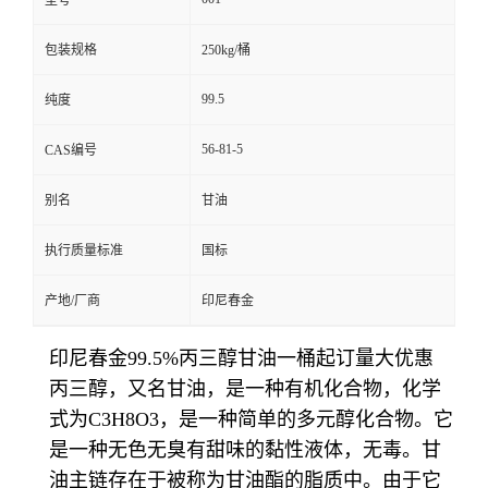
型号
包装规格
250kg/桶
99.5
纯度
56-81-5
CAS编号
别名
甘油
执行质量标准
国标
产地/厂商
印尼春金
印尼春金99.5%丙三醇甘油一桶起订量大优惠
丙三醇，又名甘油，是一种有机化合物，化学
式为C3H8O3，是一种简单的多元醇化合物。它
是一种无色无臭有甜味的黏性液体，无毒。甘
油主链存在于被称为甘油酯的脂质中。由于它