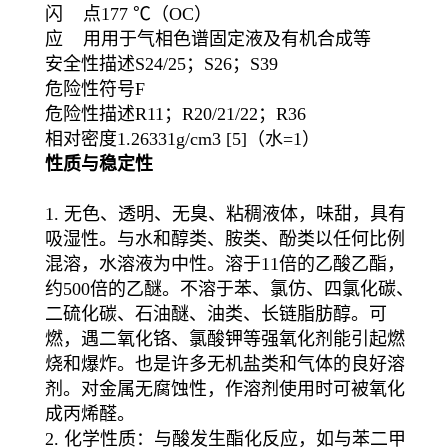
闪 点177 ℃（OC）
应 用用于气相色谱固定液及有机合成等
安全性描述S24/25；S26；S39
危险性符号F
危险性描述R11；R20/21/22；R36
相对密度1.26331g/cm3 [5]（水=1）
性质与稳定性
1. 无色、透明、无臭、粘稠液体，味甜，具有
吸湿性。与水和醇类、胺类、酚类以任何比例
混溶，水溶液为中性。溶于11倍的乙酸乙酯，
约500倍的乙醚。不溶于苯、氯仿、四氯化碳、
二硫化碳、石油醚、油类、长链脂肪醇。可
燃，遇二氧化铬、氯酸钾等强氧化剂能引起燃
烧和爆炸。也是许多无机盐类和气体的良好溶
剂。对金属无腐蚀性，作溶剂使用时可被氧化
成丙烯醛。
2. 化学性质：与酸发生酯化反应，如与苯二甲