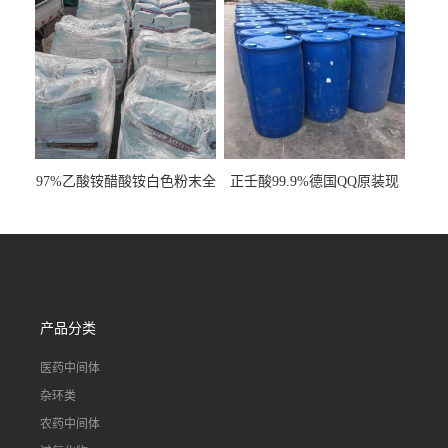
97%乙酸铵醋酸铵白色粉末全
正壬酸99.9%德国QQ原装现
国发货
货一桶起订
产品分类
医药中间体
杂环类
农药中间体