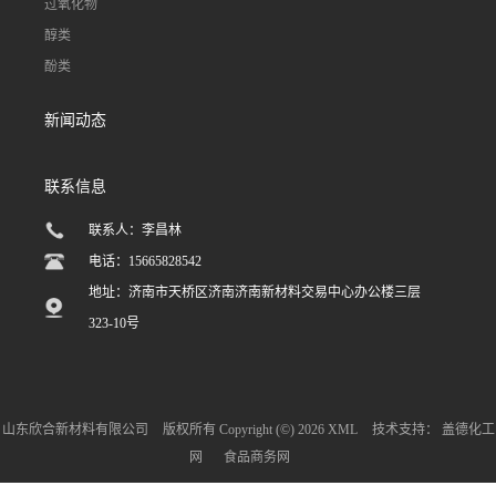
过氧化物
醇类
酚类
新闻动态
联系信息
联系人：李昌林
电话：15665828542
地址：济南市天桥区济南济南新材料交易中心办公楼三层
323-10号
山东欣合新材料有限公司
版权所有 Copyright (©) 2026
XML
技术支持：
盖德化工
网
食品商务网