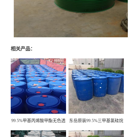
相关产品：
99.5%甲基丙烯酸甲酯无色透
东岳原装99.5%三甲基氯硅烷
明液体cas80-62-6
工业级国标现货