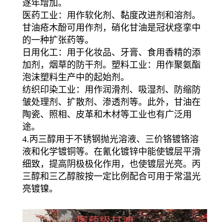
逐年增加。
医药工业：用作软化剂、黏度改进剂和溶剂。
甘油疮木酚可用作
剂，硝化甘油是冠状痉挛中
的一种
扩张药等。
日用化工：用于化妆品、牙膏、食用香精的添
加剂，烟草的防干剂。塑料工业：用作聚氨酯
泡沫塑料生产中的起始剂。
纺织印染工业：用作润滑剂、吸湿剂、防缩防
皱处理剂、扩散剂、渗透剂等。此外，甘油在
陶瓷、照相、皮革和木材等工业也有广泛用
途。
4.丙三醇用于不锈钢抛光溶液、三价铬镀铬溶
液和化学镀铜等。在氰化镀锌中能使镀层平滑
细致，提高阴极极化作用，也使镀层光亮。丙
三醇和三乙醇胺按一定比例配合可用于常温光
亮镀镍。