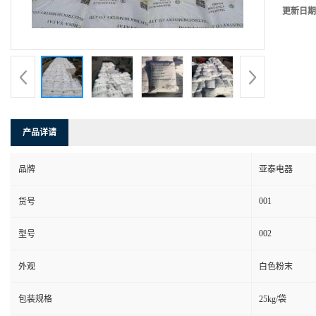
更新日期
产品详请
品牌
亚泰电器
001
货号
002
型号
外观
白色粉末
包装规格
25kg/袋