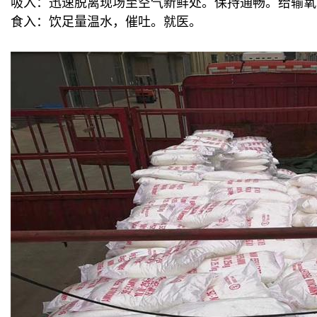
吸入：迅速脱离现场至空气新鲜处。保持通畅。给输氧
食入：饮足量温水，催吐。就医。