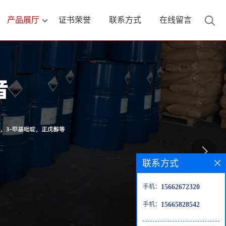
产品展厅
证书荣誉
联系方式
在线留言
联系方式
手机：
15662672320
手机：
15665828542