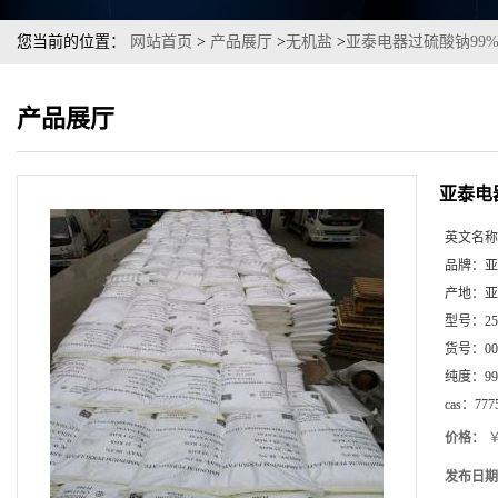
您当前的位置：
网站首页
>
产品展厅
>
无机盐
>
亚泰电器过硫酸钠99
产品展厅
亚泰电
英文名称
品牌：
亚
产地：
亚
型号：
2
货号：
00
纯度：
99
cas：
777
价格：
￥
发布日期