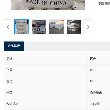
更新日期
产品详请
品牌
国产
001
货号
002
型号
外观
白色粉末
包装规格
25kg/袋