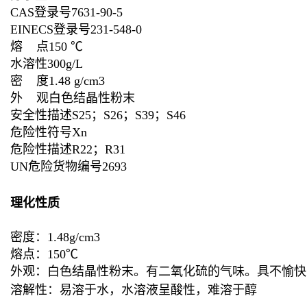
CAS登录号7631-90-5
EINECS登录号231-548-0
熔 点150 ℃
水溶性300g/L
密 度1.48 g/cm3
外 观白色结晶性粉末
安全性描述S25；S26；S39；S46
危险性符号Xn
危险性描述R22；R31
UN危险货物编号2693
理化性质
密度：1.48g/cm3
熔点：150℃
外观：白色结晶性粉末。有二氧化硫的气味。具不愉快
溶解性：易溶于水，水溶液呈酸性，难溶于醇