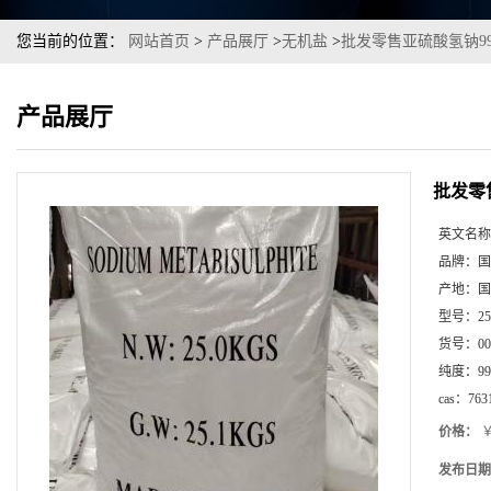
您当前的位置：
网站首页
>
产品展厅
>
无机盐
>
批发零售亚硫酸氢钠99
产品展厅
批发零
英文名称
品牌：
国
产地：
国
型号：
2
货号：
00
纯度：
99
cas：
763
价格：
￥
发布日期