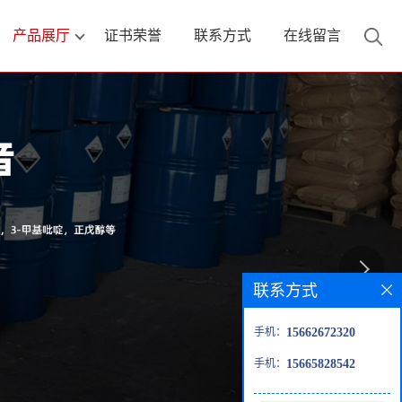
产品展厅
证书荣誉
联系方式
在线留言
联系方式
手机：
15662672320
手机：
15665828542