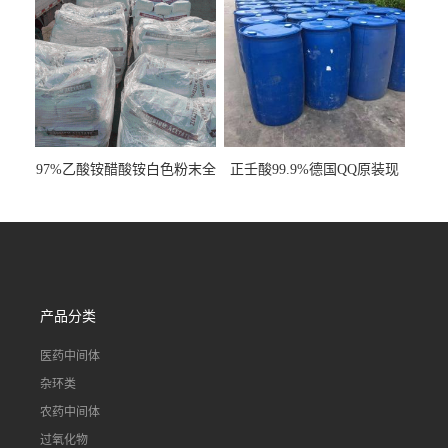
97%乙酸铵醋酸铵白色粉末全
正壬酸99.9%德国QQ原装现
国发货
货一桶起订
产品分类
医药中间体
杂环类
农药中间体
过氧化物