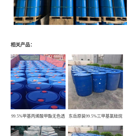
相关产品：
99.5%甲基丙烯酸甲酯无色透
东岳原装99.5%三甲基氯硅烷
明液体cas80-62-6
工业级国标现货