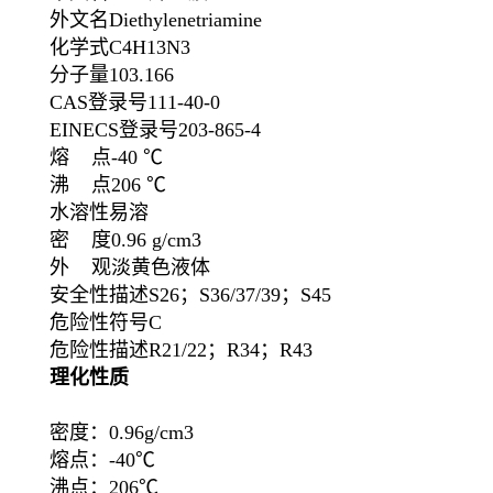
外文名Diethylenetriamine
化学式C4H13N3
分子量103.166
CAS登录号111-40-0
EINECS登录号203-865-4
熔 点-40 ℃
沸 点206 ℃
水溶性易溶
密 度0.96 g/cm3
外 观淡黄色液体
安全性描述S26；S36/37/39；S45
危险性符号C
危险性描述R21/22；R34；R43
理化性质
密度：0.96g/cm3
熔点：-40℃
沸点：206℃