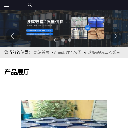
您当前的位置：
网站首页
>
产品展厅
>
胺类
>
诺力昂99%二乙烯三
胺批发零售
产品展厅