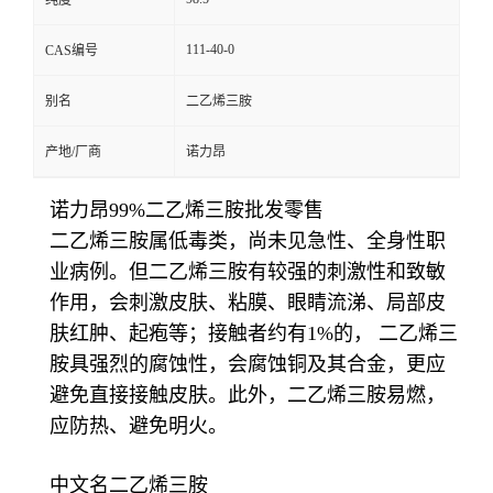
纯度
111-40-0
CAS编号
别名
二乙烯三胺
产地/厂商
诺力昂
诺力昂99%二乙烯三胺批发零售
二乙烯三胺属低毒类，尚未见急性、全身性职
业病例。但二乙烯三胺有较强的刺激性和致敏
作用，会刺激皮肤、粘膜、眼睛流涕、局部皮
肤红肿、起疱等；接触者约有1%的， 二乙烯三
胺具强烈的腐蚀性，会腐蚀铜及其合金，更应
避免直接接触皮肤。此外，二乙烯三胺易燃，
应防热、避免明火。
中文名二乙烯三胺