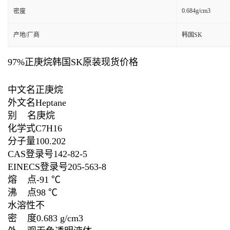
0.684g/cm3
密度
产地/厂商
韩国SK
97%正庚烷韩国SK原装现货价格
中文名正庚烷
外文名Heptane
别 名庚烷
化学式C7H16
分子量100.202
CAS登录号142-82-5
EINECS登录号205-563-8
熔 点-91 ℃
沸 点98 ℃
水溶性不
密 度0.683 g/cm3