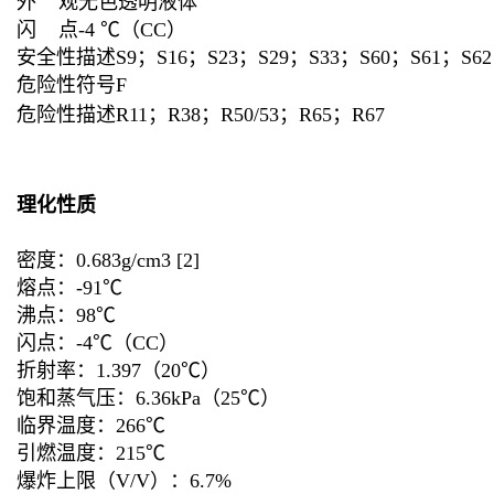
外 观无色透明液体
闪 点-4 ℃（CC）
安全性描述S9；S16；S23；S29；S33；S60；S61；S62
危险性符号F
危险性描述R11；R38；R50/53；R65；R67
理化性质
密度：0.683g/cm3 [2]
熔点：-91℃
沸点：98℃
闪点：-4℃（CC）
折射率：1.397（20℃）
饱和蒸气压：6.36kPa（25℃）
临界温度：266℃
引燃温度：215℃
爆炸上限（V/V）：6.7%