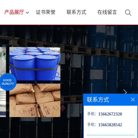
产品展厅
证书荣誉
联系方式
在线留言
联系方式
手机：
15662672320
手机：
15665828542