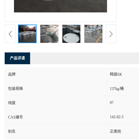
产品详请
品牌
韩国SK
包装规格
137kg/桶
97
纯度
142-82-5
CAS编号
别名
正庚烷