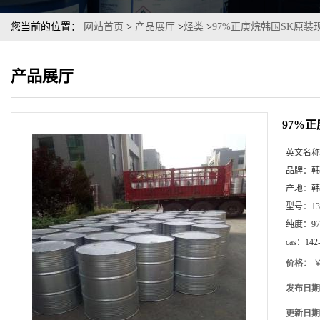
您当前的位置：
网站首页
>
产品展厅
>
烃类
>
97%正庚烷韩国SK原装
产品展厅
97%
英文名称
品牌：
韩
产地：
韩
型号：
1
纯度：
97
cas：
142
价格：
￥
发布日期
更新日期