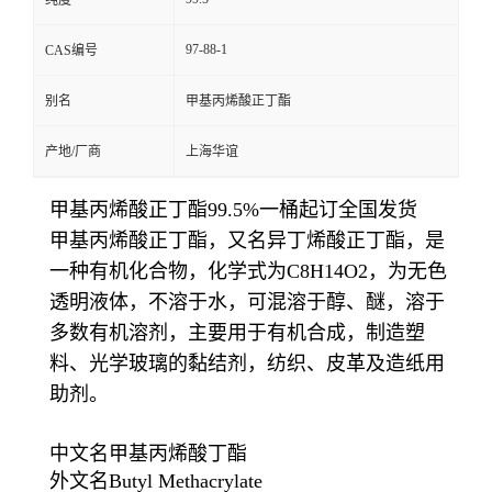
纯度
97-88-1
CAS编号
别名
甲基丙烯酸正丁酯
产地/厂商
上海华谊
甲基丙烯酸正丁酯99.5%一桶起订全国发货
甲基丙烯酸正丁酯，又名异丁烯酸正丁酯，是
一种有机化合物，化学式为C8H14O2，为无色
透明液体，不溶于水，可混溶于醇、醚，溶于
多数有机溶剂，主要用于有机合成，制造塑
料、光学玻璃的黏结剂，纺织、皮革及造纸用
助剂。
中文名甲基丙烯酸丁酯
外文名Butyl Methacrylate