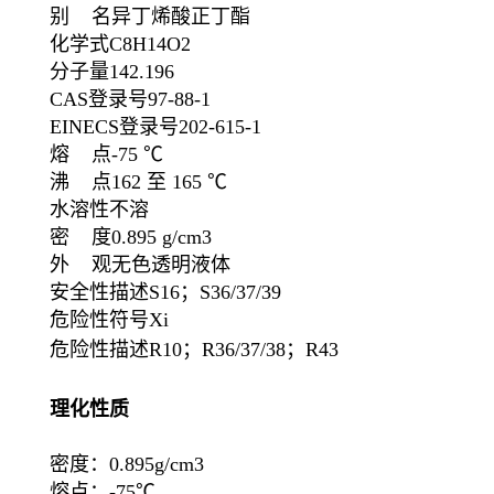
别 名异丁烯酸正丁酯
化学式C8H14O2
分子量142.196
CAS登录号97-88-1
EINECS登录号202-615-1
熔 点-75 ℃
沸 点162 至 165 ℃
水溶性不溶
密 度0.895 g/cm3
外 观无色透明液体
安全性描述S16；S36/37/39
危险性符号Xi
危险性描述R10；R36/37/38；R43
理化性质
密度：0.895g/cm3
熔点：-75℃