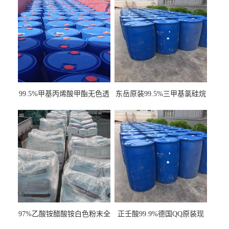
99.5%甲基丙烯酸甲酯无色透
东岳原装99.5%三甲基氯硅烷
明液体cas80-62-6
工业级国标现货
97%乙酸铵醋酸铵白色粉末全
正壬酸99.9%德国QQ原装现
国发货
货一桶起订