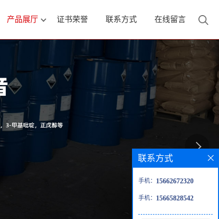
产品展厅
证书荣誉
联系方式
在线留言
联系方式
手机：
15662672320
手机：
15665828542