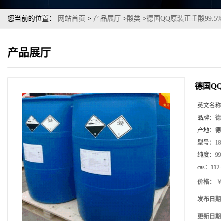
您当前的位置：
网站首页
>
产品展厅
>
酸类
>
德国QQ原装正壬酸99.
产品展厅
德国Q
英文名称
品牌：
德
产地：
德
型号：
1
纯度：
99
cas：
112
价格：
￥
发布日期
更新日期