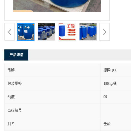
产品详请
品牌
德国QQ
包装规格
180kg/桶
99
纯度
CAS编号
别名
壬酸