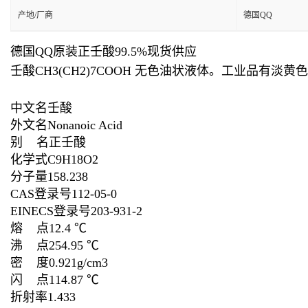
产地/厂商
德国QQ
德国QQ原装正壬酸99.5%现货供应
壬酸CH3(CH2)7COOH 无色油状液体。工业品有
中文名壬酸
外文名Nonanoic Acid
别 名正壬酸
化学式C9H18O2
分子量158.238
CAS登录号112-05-0
EINECS登录号203-931-2
熔 点12.4 ℃
沸 点254.95 ℃
密 度0.921g/cm3
闪 点114.87 ℃
折射率1.433