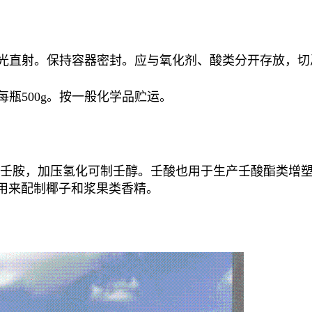
阳光直射。保持容器密封。应与氧化剂、酸类分开存放，
每瓶500g。按一般化学品贮运。
可制壬胺，加压氢化可制壬醇。壬酸也用于生产壬酸酯类增
主要用来配制椰子和浆果类香精。