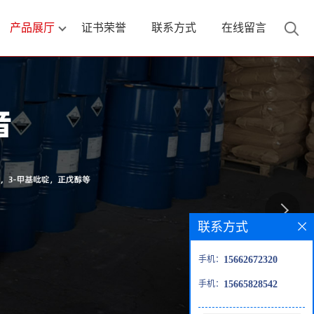
产品展厅
证书荣誉
联系方式
在线留言
联系方式
手机：
15662672320
手机：
15665828542