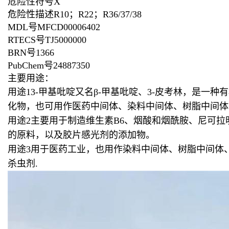
危险性符号
X
危险性描述
R10；R22；R36/37/38
MDL号
MFCD00006402
RTECS号
TJ5000000
BRN号
1366
PubChem号
24887350
主要用途：
用途13-甲基吡啶又名β-甲基吡啶、3-皮考林，是一
化物，也可用作医药中间体、染料中间体、树脂中间体
用途2主要用于制造维生素B6、烟酸和烟酰胺、尼可
的原料，以及胶片感光剂的添加物。
用途3用于医药工业，也用作染料中间体、树脂中间体
杀虫剂
.