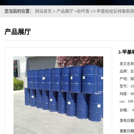
您当前的位置：
网站首页
>
产品展厅
>
杂环类
>
3-甲基吡啶反特鲁斯
产品展厅
3-甲
英文名称
品牌：
反
产地：
国
型号：
1
纯度：
98
cas：
108
价格：
￥
发布日期
更新日期