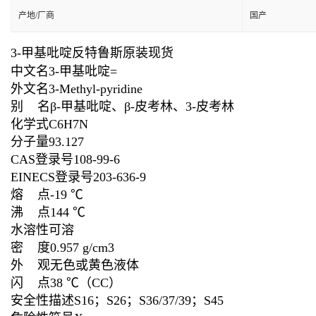
产地/厂商
国产
3-甲基吡啶反特鲁斯原装现货
中文名
3-甲基吡啶
=
外文名
3-Methyl-pyridine
别 名
β-甲基吡啶
、
β-皮考林
、
3-皮考林
化学式
C
6
H
7
N
分子量
93.127
CAS登录号
108-99-6
EINECS登录号
203-636-9
熔 点
-19 ℃
沸 点
144 ℃
水溶性
可溶
密 度
0.957 g/cm3
外 观
无色或黄色液体
闪 点
38 ℃
（CC）
安全性描述
S16；S26；S36/37/39；S45