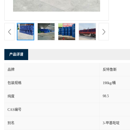
产品详请
品牌
反特鲁斯
包装规格
190kg/桶
98.5
纯度
CAS编号
别名
3-甲基吡啶