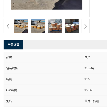
产品详请
品牌
国产
包装规格
25kg/袋
99.5
纯度
95-14-7
CAS编号
别名
苯并三氮唑