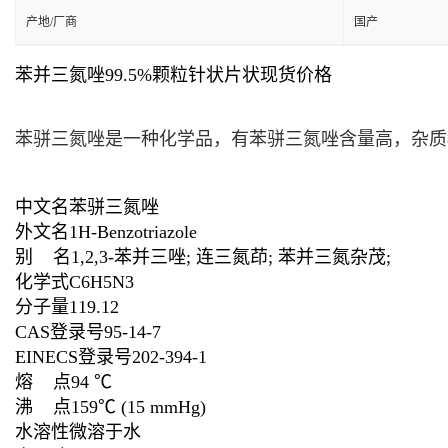
产地/厂商
国产
苯并三氮唑99.5%颗粒针状片状现货价格
苯骈三氮唑是一种化学品，有苯骈三氮唑含量高，杂质
中文名
苯骈三氮唑
外文名
1H-Benzotriazole
别 名
1,2,3-苯并三唑; 连三氮茚; 苯并三氮杂茂;
化学式
C
6
H
5
N
3
分子量
119.12
CAS登录号
95-14-7
EINECS登录号
202-394-1
熔 点
94 ℃
沸 点
159℃ (15 mmHg)
水溶性
微溶于水