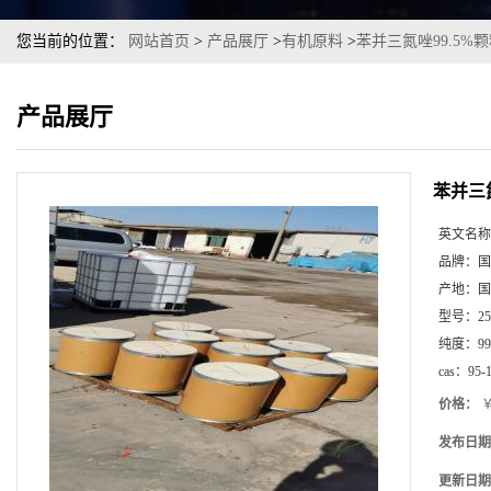
您当前的位置：
网站首页
>
产品展厅
>
有机原料
>
苯并三氮唑99.5
产品展厅
苯并三
英文名称
品牌：
国
产地：
国
型号：
2
纯度：
99
cas：
95-
价格：
￥
发布日期
更新日期