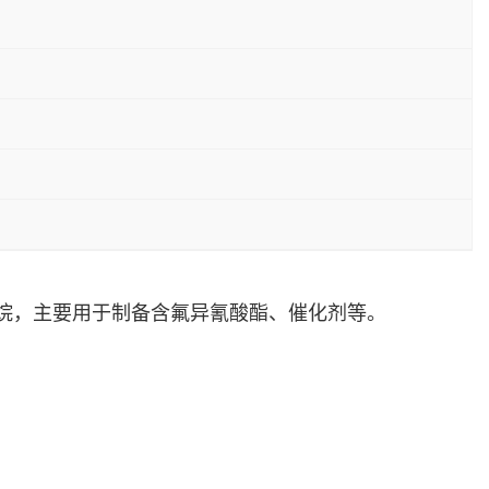
烷
，主要用于制备含氟
异氰酸酯
、催化剂等。