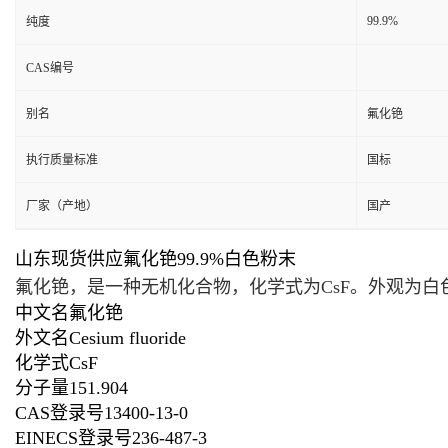
99.9%
纯度
CAS编号
别名
氟化铯
执行质量标准
国标
厂家（产地）
国产
山东现货供应氟化铯99.9%白色粉末
氟化铯，是一种
无机化合物
，化学式为CsF。外观为
中文名
氟化铯
外文名
Cesium fluoride
化学式
CsF
分子量
151.904
CAS登录号
13400-13-0
EINECS登录号
236-487-3