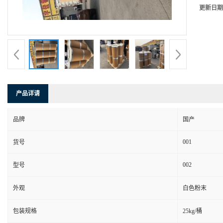
更新日期
产品详请
品牌
国产
001
货号
002
型号
外观
白色粉末
包装规格
25kg/桶