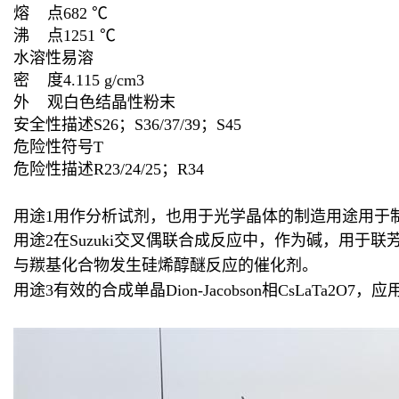
熔 点
682 ℃
沸 点
1251 ℃
水溶性
易溶
密 度
4.115 g/cm3
外 观
白色结晶性粉末
安全性描述
S26；S36/37/39；S45
危险性符号
T
危险性描述
R23/24/25；R34
用途1用作分析试剂，也用于光学晶体的制造用途用于
用途2在Suzuki交叉偶联合成反应中，作为碱，用
与羰基化合物发生硅烯醇醚反应的催化剂。
用途3有效的合成单晶Dion-Jacobson相CsLaTa2