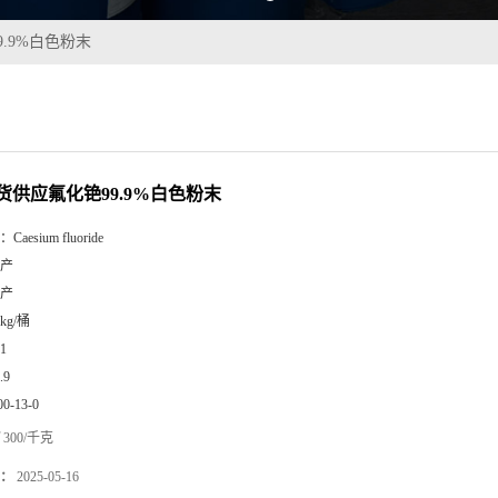
.9%白色粉末
货供应氟化铯99.9%白色粉末
：
Caesium fluoride
产
产
5kg/桶
1
.9
00-13-0
300/千克
：
2025-05-16