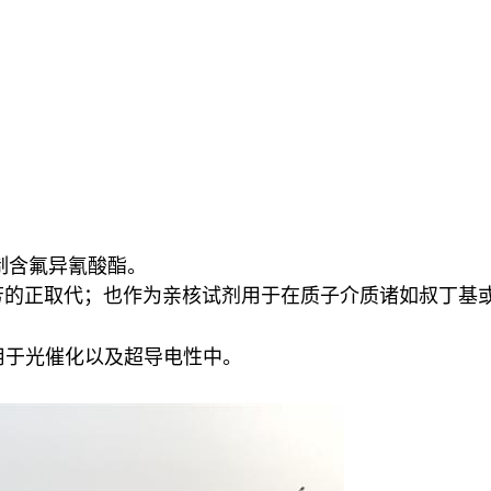
制含氟异氰酸酯。
于联芳的正取代；也作为亲核试剂用于在质子介质诸如叔丁
O7，应用于光催化以及超导电性中
。