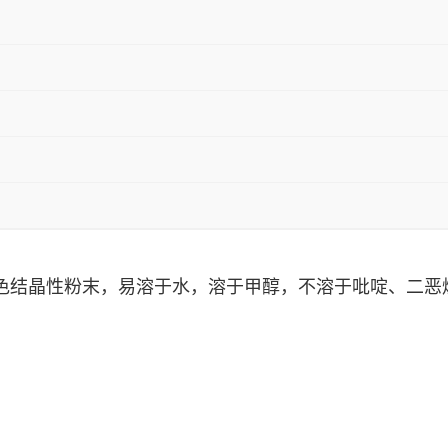
白色结晶性粉末，易溶于水，溶于
甲醇
，不溶于
吡啶
、
二恶