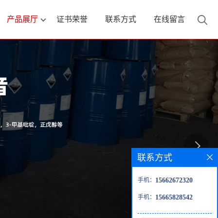
产品展厅
证书荣誉
联系方式
在线留言
联系方式
手机：
15662672320
手机：
15665828542