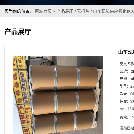
您当前的位置：
网站首页
>
产品展厅
>
无机盐
>
山东现货供应氟化铯99
产品展厅
山东现
英文名称
品牌：
国
产地：
国
型号：
2
货号：
00
纯度：
99
cas：
134
价格：
￥
发布日期