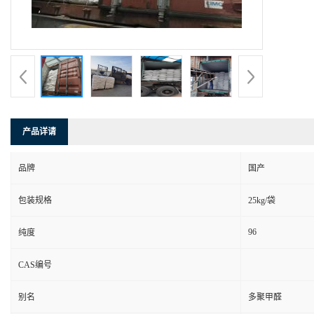
产品详请
品牌
国产
包装规格
25kg/袋
96
纯度
CAS编号
别名
多聚甲醛