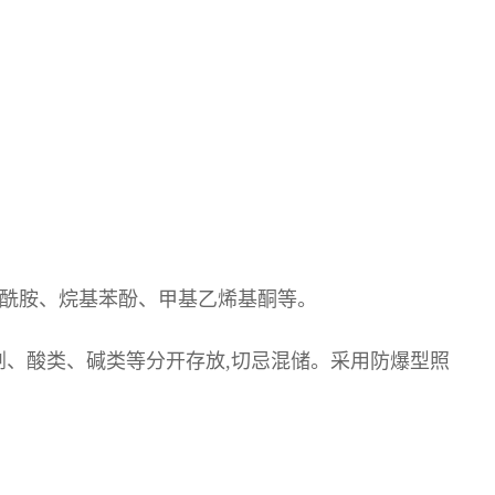
烯酰胺、烷基苯酚、甲基乙烯基酮等。
剂、酸类、碱类等分开存放,切忌混储。采用防爆型照