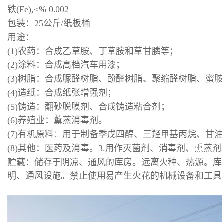
铁(Fe),≤% 0.002
包装：25公斤/纸板桶
用途：
(1)农药：合成乙草胺、丁草胺和草甘膦等；
(2)涂料：合成高档汽车用漆；
(3)树脂：合成脲醛树脂、酚醛树脂、聚缩醛树脂、蜜
(4)造纸：合成纸张增强剂；
(5)铸造：翻砂脱膜剂、合成铸造粘合剂；
(6)养殖业：薰蒸消毒剂。
(7)有机原料：用于制备季戊四醇、三羟甲基丙烷、
(8)其他：医药及消毒。3.用作灭菌剂、消毒剂、熏蒸
贮藏：储存于阴凉、通风的库房。远离火种、热源。库温
明、通风设施。禁止使用易产生火花的机械设备和工具