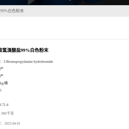
99%白色粉末
丙胺氢溴酸盐99%白色粉末
：
3-Bromopropylamine hydrobromide
产
产
5kg/桶
1
3-71-4
300/千克
：
2025-04-01