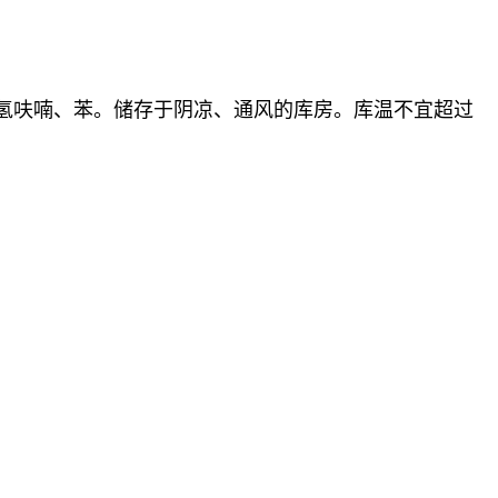
于四氢呋喃、苯。储存于阴凉、通风的库房。库温不宜超过