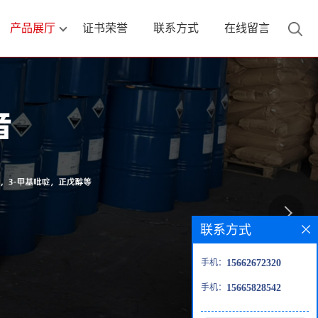
产品展厅
证书荣誉
联系方式
在线留言
联系方式
手机：
15662672320
手机：
15665828542