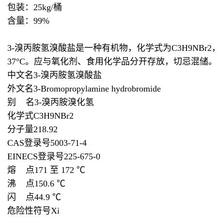
包装：25kg/桶
含量：99%
3-溴丙胺氢溴酸盐是一种有机物，化学式为C3H9N
37°C。应与氧化剂、食用化学品分开存放，切忌混储
中文名3-溴丙胺氢溴酸盐
外文名3-Bromopropylamine hydrobromide
别 名3-溴丙胺溴化氢
化学式C3H9NBr2
分子量218.92
CAS登录号5003-71-4
EINECS登录号225-675-0
熔 点171 至 172 ℃
沸 点150.6 ℃
闪 点44.9 ℃
危险性符号Xi