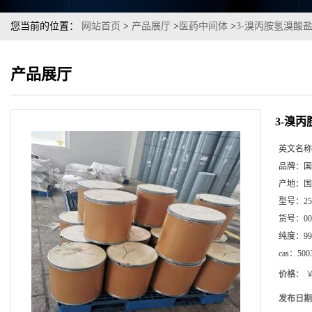
您当前的位置：
网站首页
>
产品展厅
>
医药中间体
>
3-溴丙胺氢溴酸盐
产品展厅
3-溴
英文名称
品牌：
国
产地：
国
型号：
2
货号：
00
纯度：
99
cas：
500
价格：
￥
发布日期