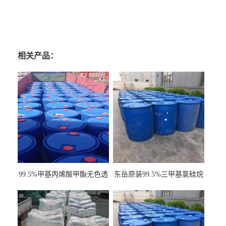
相关产品：
99.5%甲基丙烯酸甲酯无色透
东岳原装99.5%三甲基氯硅烷
明液体cas80-62-6
工业级国标现货