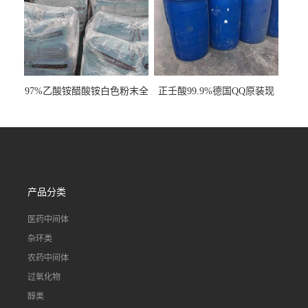
97%乙酸铵醋酸铵白色粉末全
正壬酸99.9%德国QQ原装现
国发货
货一桶起订
产品分类
医药中间体
杂环类
农药中间体
过氧化物
醇类