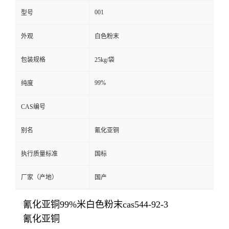
001
型号
外观
白色粉末
包装规格
25kg/袋
99%
纯度
CAS编号
别名
氰化亚铜
执行质量标准
国标
厂家（产地）
国产
氰化亚铜99%米白色粉末cas544-92-3
氰化亚铜