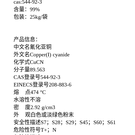
cas:544-92-3
含量：99%
包装：25kg/袋
产品信息：
中文名氰化亚铜
外文名Copper(I) cyanide
化学式CuCN
分子量89.563
CAS登录号544-92-3
EINECS登录号208-883-6
熔 点474 °C
水溶性不溶
密 度2.92 g/cm3
外 观白色或淡绿色粉末
安全性描述S7；S28；S29；S45；S60；S61
危险性符号T+；N