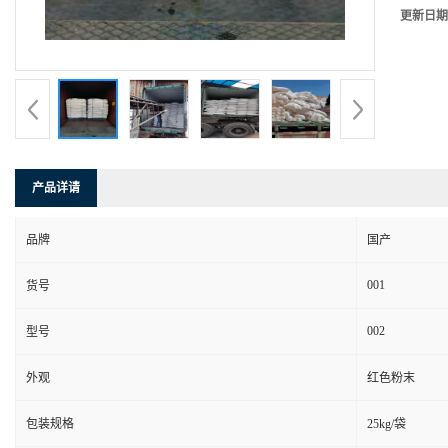
更新日期
产品详请
品牌
国产
001
货号
002
型号
外观
红色粉末
包装规格
25kg/袋