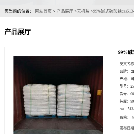
您当前的位置：
网站首页
>
产品展厅
>
无机盐
>
99%碱式碳酸钴cas513-
产品展厅
99%碱式
英文名称
品牌：
国
产地：
国
型号：
2
货号：
00
纯度：
9
cas：
513
价格：
￥
发布日期