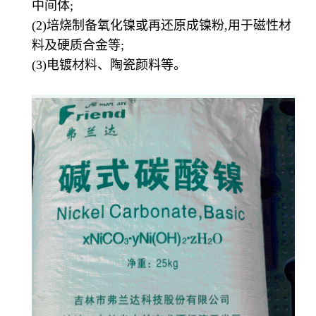
中间体;
(2)培烧制备氧化镍或再还原成镍粉,用于磁性材
料及硬质合金等;
(3)电镀材料、陶瓷颜料等。