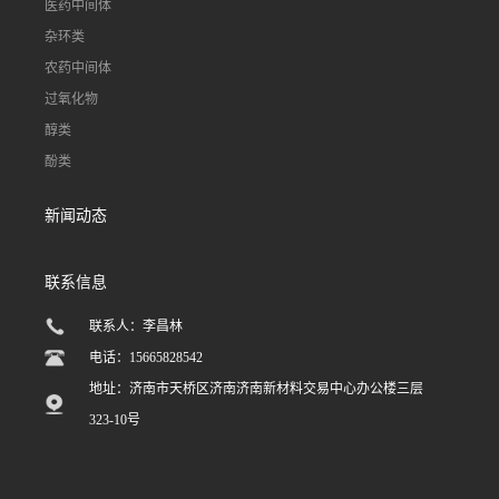
医药中间体
杂环类
农药中间体
过氧化物
醇类
酚类
新闻动态
联系信息
联系人：李昌林
电话：15665828542
地址：济南市天桥区济南济南新材料交易中心办公楼三层
323-10号