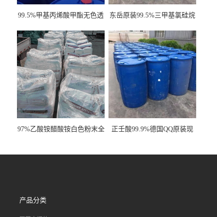
99.5%甲基丙烯酸甲酯无色透
东岳原装99.5%三甲基氯硅烷
明液体cas80-62-6
工业级国标现货
97%乙酸铵醋酸铵白色粉末全
正壬酸99.9%德国QQ原装现
国发货
货一桶起订
产品分类