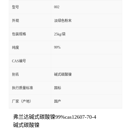
002
型号
外观
淡绿色粉末
包装规格
25kg/袋
99%
纯度
CAS编号
别名
碱式碳酸镍
执行质量标准
国标
厂家（产地）
国产
弗兰达碱式碳酸镍99%cas12607-70-4
碱式碳酸镍