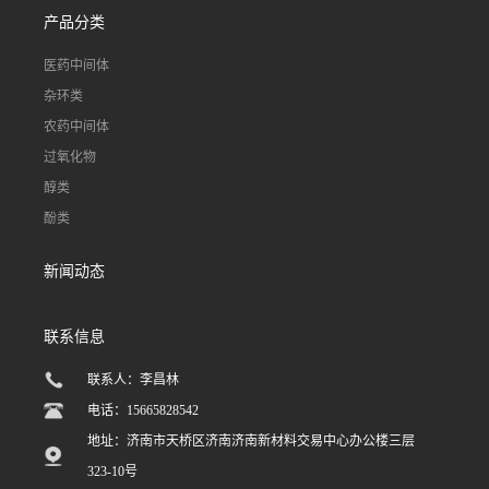
产品分类
医药中间体
杂环类
农药中间体
过氧化物
醇类
酚类
新闻动态
联系信息
联系人：李昌林
电话：15665828542
地址：济南市天桥区济南济南新材料交易中心办公楼三层
323-10号