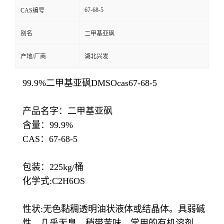
67-68-5
CAS编号
别名
二甲基亚砜
产地/厂商
湖北兴发
99.9%二甲基亚砜DMSOcas67-68-5
产品名字：二甲基亚砜
含量：99.9%
CAS：67-68-5
包装：
225kg/桶
化学式:C2H6OS
性状:无色黏稠透明油状液体或结晶体。具弱碱
性，几乎无臭，稍带苦味，常用的有机溶剂。