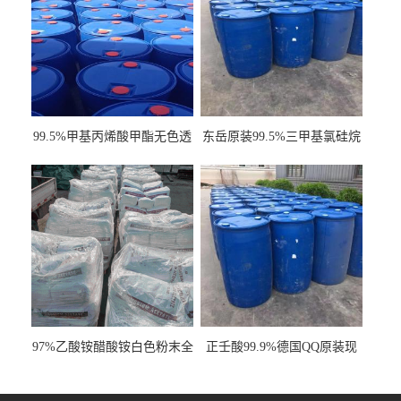
99.5%甲基丙烯酸甲酯无色透
东岳原装99.5%三甲基氯硅烷
明液体cas80-62-6
工业级国标现货
97%乙酸铵醋酸铵白色粉末全
正壬酸99.9%德国QQ原装现
国发货
货一桶起订