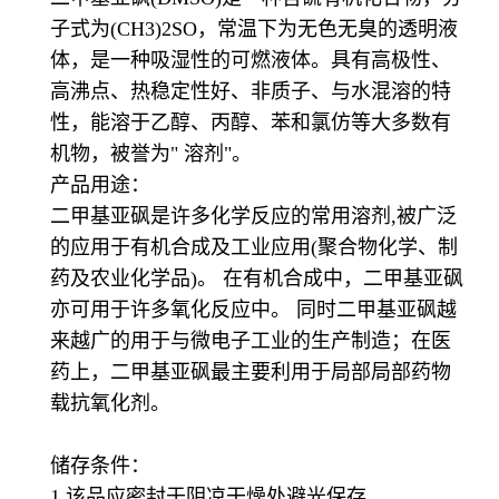
子式为(CH3)2SO，常温下为无色无臭的透明液
体，是一种吸湿性的可燃液体。具有高极性、
高沸点、热稳定性好、非质子、与水混溶的特
性，能溶于乙醇、丙醇、苯和氯仿等大多数有
机物，被誉为" 溶剂"。
产品用途：
二甲基亚砜是许多化学反应的常用溶剂,被广泛
的应用于有机合成及工业应用(聚合物化学、制
药及农业化学品)。 在有机合成中，二甲基亚砜
亦可用于许多氧化反应中。 同时二甲基亚砜越
来越广的用于与微电子工业的生产制造；在医
药上，二甲基亚砜最主要利用于局部局部药物
载抗氧化剂。
储存条件：
1.该品应密封于阴凉干燥处避光保存。