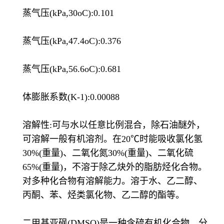
蒸气压(kPa,30oC):0.101
蒸气压(kPa,47.4oC):0.376
蒸气压(kPa,56.6oC):0.681
体膨胀系数(K-1):0.00088
溶解性:可与水以任意比例混合，除石油醚外，
可溶解一般有机溶剂。在20℃时能吸收氯化氢
30%(重量)、二氧化氮30%(重量)、二氧化硫
65%(重量)，不溶于除乙炔外的脂肪烃化合物。
对多种化合物有溶解能力。溶于水、乙二醇、
丙酮、苯、烃类氯化物、乙二醇的酯等。
二甲基亚砜(DMSO)是一种含硫有机化合物，分